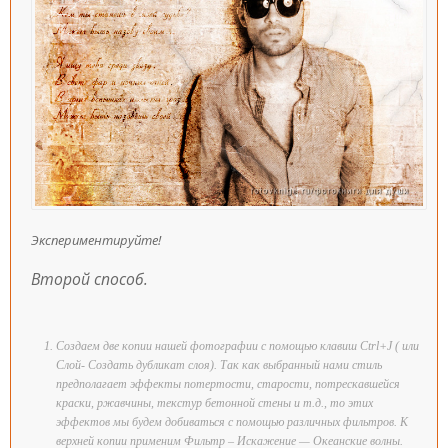
Экспериментируйте!
Второй способ.
Создаем две копии нашей фотографии с помощью клавиш Ctrl+J ( или
Слой- Создать дубликат слоя). Так как выбранный нами стиль
предполагает эффекты потертости, старости, потрескавшейся
краски, ржавчины, текстур бетонной стены и т.д., то этих
эффектов мы будем добиваться с помощью различных фильтров. К
верхней копии применим Фильтр – Искажение — Океанские волны.