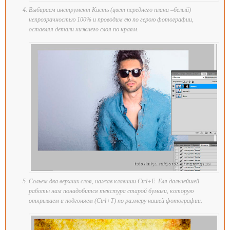
Выбираем инструмент Кисть (цвет переднего плана –белый)
непрозрачностью 100% и проводим ею по герою фотографии,
оставляя детали нижнего слоя по краям.
Сольем два верхних слоя, нажав клавиши Ctrl+E. Еля дальнейшей
работы нам понадобится текстура старой бумаги, которую
открываем и подгоняем (Ctrl+Т) по размеру нашей фотографии.