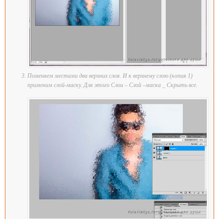
Поменяем местами два верхних слоя. И к верхнему слою (копия 1)
применим слой-маску. Для этого Слои – Слой –маска _ Скрыть все.