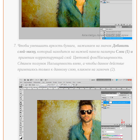
Чтобы уменьшить яркость бумаги, нажимаем на значок
Добавить
слой-маску
,
который находится на нижней панели палитры
Слои (1) и
применим корректирующий слой Цветовой фон/Насыщенность.
Сдвинем ползунок Насыщенность влево, а чтобы данное действие
применилось только к данному слою, кликнем на замочек (2).