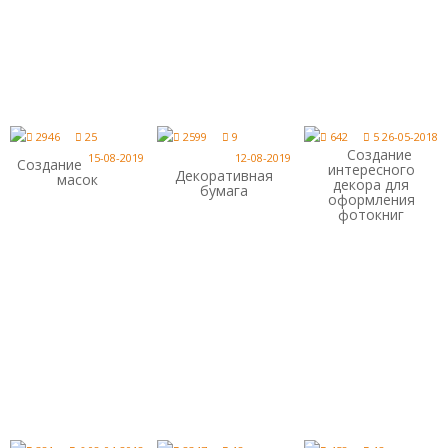
2946
25
2599
9
642
5
26-05-2018
Создание
15-08-2019
12-08-2019
Создание
интересного
Декоративная
масок
декора для
бумага
оформления
фотокниг