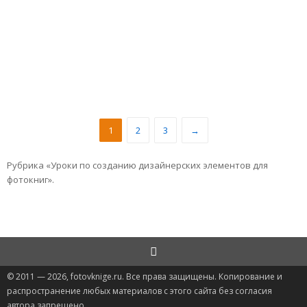
1
2
3
→
Рубрика «Уроки по созданию дизайнерских элементов для
фотокниг».
© 2011 — 2026, fotovknige.ru. Все права защищены. Копирование и
распространение любых материалов с этого сайта без согласия
автора запрещено.