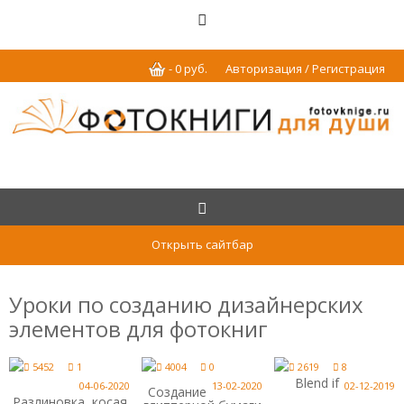
-
0
р
уб.
Авторизация / Регистрация
Открыть сайтбар
Уроки по созданию дизайнерских
элементов для фотокниг
5452
1
4004
0
2619
8
Blend if
04-06-2020
13-02-2020
02-12-2019
Создание
Разлиновка, косая