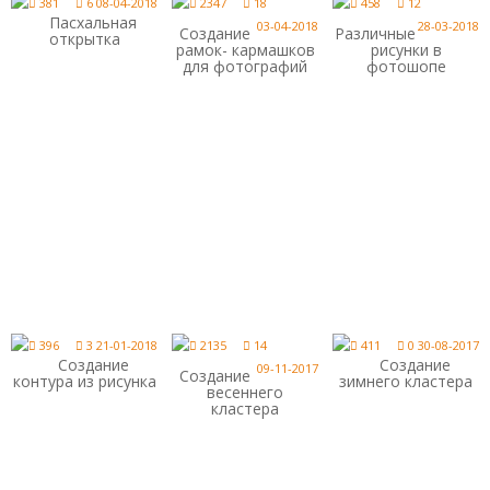
381
6
08-04-2018
2347
18
458
12
Пасхальная
03-04-2018
28-03-2018
Создание
Различные
открытка
рамок- кармашков
рисунки в
для фотографий
фотошопе
396
3
21-01-2018
2135
14
411
0
30-08-2017
Создание
Создание
09-11-2017
Создание
контура из рисунка
зимнего кластера
весеннего
кластера