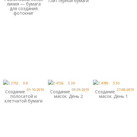
глиттерной бумаги
линия — бумага
для создания
фотокниг
2732
8
4156
24
4789
95
01-10-2019
09-09-2019
27-08-2019
Создание
Создание
Создание
полосатой и
масок. День 2
масок. День 1
клетчатой бумаги