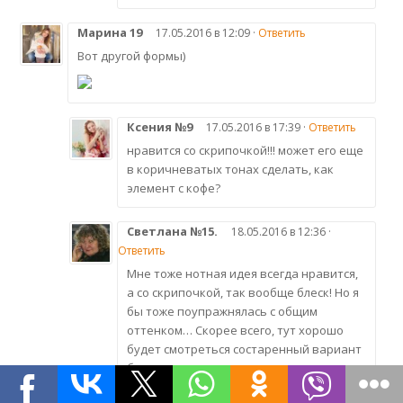
Марина 19
17.05.2016 в 12:09 ·
Ответить
Вот другой формы)
Ксения №9
17.05.2016 в 17:39 ·
Ответить
нравится со скрипочкой!!! может его еще
в коричневатых тонах сделать, как
элемент с кофе?
Светлана №15.
18.05.2016 в 12:36 ·
Ответить
Мне тоже нотная идея всегда нравится,
а со скрипочкой, так вообще блеск! Но я
бы тоже поупражнялась с общим
оттенком… Скорее всего, тут хорошо
будет смотреться состаренный вариант
бумаги в наших теплых желто-
коричневых оттенках.