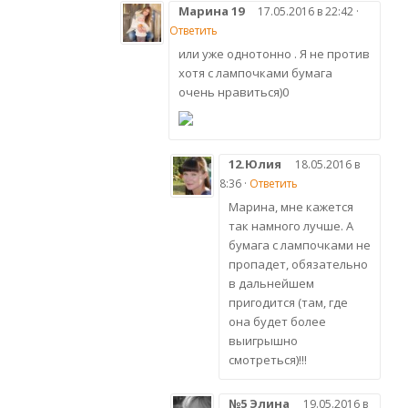
Марина 19
17.05.2016 в 22:42 ·
Ответить
или уже однотонно . Я не против
хотя с лампочками бумага
очень нравиться)0
12.Юлия
18.05.2016 в
8:36 ·
Ответить
Марина, мне кажется
так намного лучше. А
бумага с лампочками не
пропадет, обязательно
в дальнейшем
пригодится (там, где
она будет более
выигрышно
смотреться)!!!
№5 Элина
19.05.2016 в