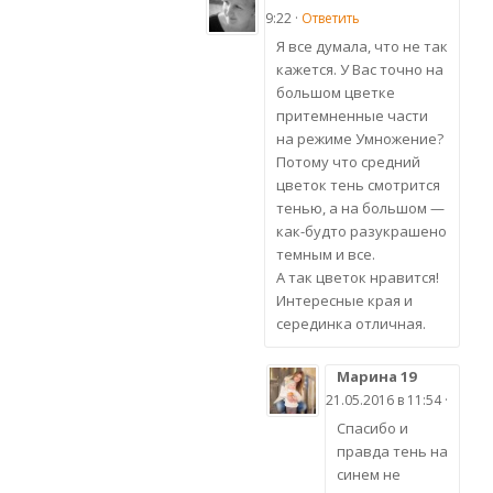
9:22 ·
Ответить
Я все думала, что не так
кажется. У Вас точно на
большом цветке
притемненные части
на режиме Умножение?
Потому что средний
цветок тень смотрится
тенью, а на большом —
как-будто разукрашено
темным и все.
А так цветок нравится!
Интересные края и
серединка отличная.
Марина 19
21.05.2016 в 11:54 ·
Спасибо и
правда тень на
синем не