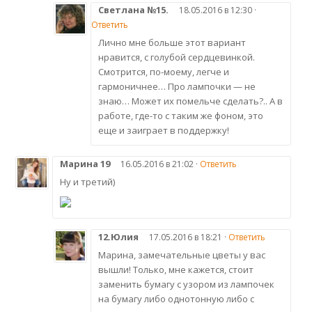
Светлана №15.
18.05.2016 в 12:30 ·
Ответить
Лично мне больше этот вариант
нравится, с голубой сердцевинкой.
Смотрится, по-моему, легче и
гармоничнее… Про лампочки — не
знаю… Может их помельче сделать?.. А в
работе, где-то с таким же фоном, это
еще и заиграет в поддержку!
Марина 19
16.05.2016 в 21:02 ·
Ответить
Ну и третий)
12.Юлия
17.05.2016 в 18:21 ·
Ответить
Марина, замечательные цветы у вас
вышли! Только, мне кажется, стоит
заменить бумагу с узором из лампочек
на бумагу либо однотонную либо с