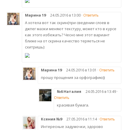
Марина 19
24.05.2016 в 13:00 ·
Ответить
А хотела вот так скрин(при сведении слоев в
джпег мазки меняют текстуру, может кто в курсе
как этого избежать? Чесно мне этот вариант
ближе на от скрина качество теряеться не
схитришь):
Марина 19
24.05.2016 в 13:01 ·
Ответить
прошу прощения за орфографию))
№6 Наталия
24.05.2016 в 13:49 ·
Ответить
красивая бумага.
Ксения №9
27.05.2016 в 11:14 ·
Ответить
Интересные задумочки, здорово