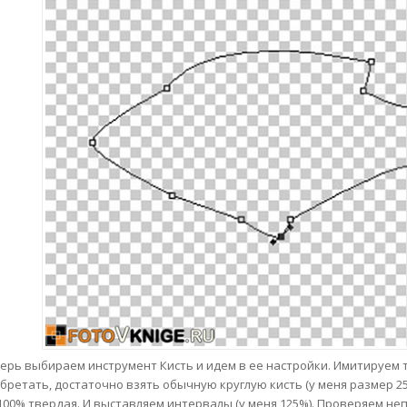
ерь выбираем инструмент Кисть и идем в ее настройки. Имитируем т
бретать, достаточно взять обычную круглую кисть (у меня размер 25),
100% твердая. И выставляем интервалы (у меня 125%). Проверяем не