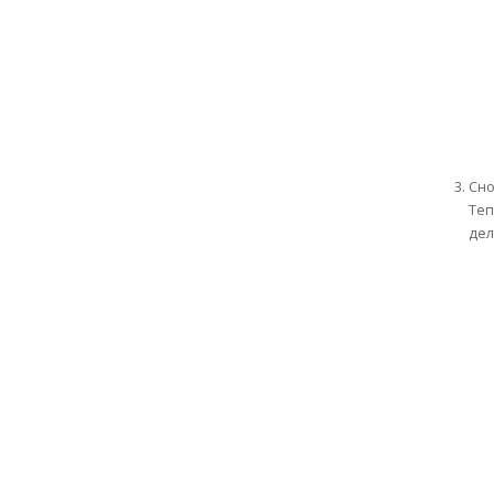
Сно
Теп
дел