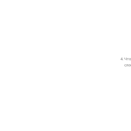
Что
сло