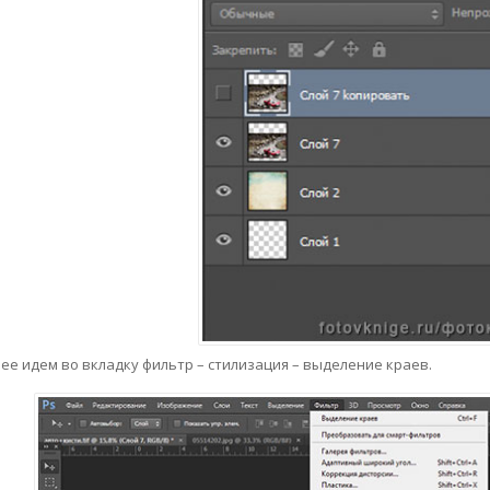
ее идем во вкладку фильтр – стилизация – выделение краев.