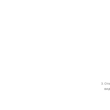
Отк
вид