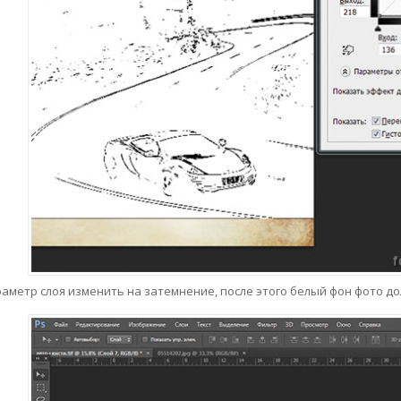
аметр слоя изменить на затемнение, после этого белый фон фото до