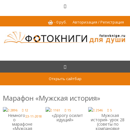
-
0
р
уб.
Авторизация / Регистрация
Открыть сайтбар
Марафон «Мужская история»
2896
12
1161
15
2546
5
Немного
«Дорогу осилит
Мужская
23-11-2018
о
идущий»
история- урок 28
марафоне
(советы по
«Мужская
компановке