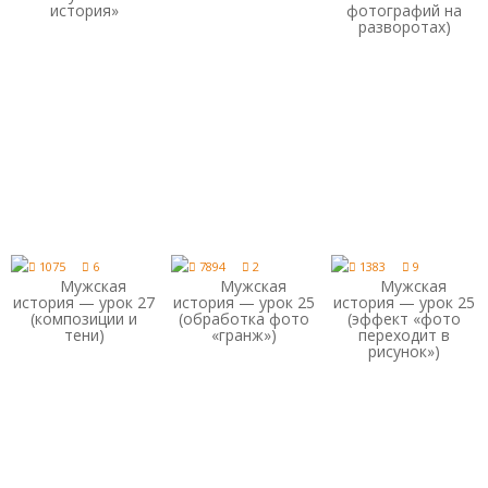
история»
фотографий на
разворотах)
1075
6
7894
2
1383
9
Мужская
Мужская
Мужская
история — урок 27
история — урок 25
история — урок 25
(композиции и
(обработка фото
(эффект «фото
тени)
«гранж»)
переходит в
рисунок»)