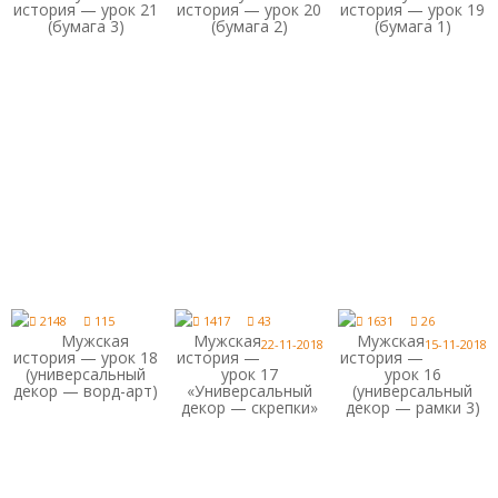
история — урок 21
история — урок 20
история — урок 19
(бумага 3)
(бумага 2)
(бумага 1)
2148
115
1417
43
1631
26
Мужская
Мужская
Мужская
22-11-2018
15-11-2018
история — урок 18
история —
история —
(универсальный
урок 17
урок 16
декор — ворд-арт)
«Универсальный
(универсальный
декор — скрепки»
декор — рамки 3)