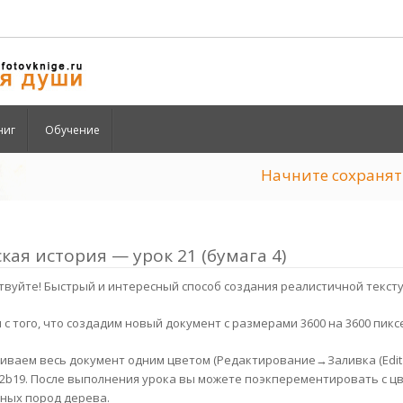
ниг
Обучение
Начните сохран
кая история — урок 21 (бумага 4)
твуйте! Быстрый и интересный способ создания реалистичной текст
 с того, что создадим новый документ с размерами 3600 на 3600 пикс
иваем весь документ одним цветом (Редактирование→Заливка (Edit→F
2b19. После выполнения урока вы можете поэкперементировать с цв
ных пород дерева.