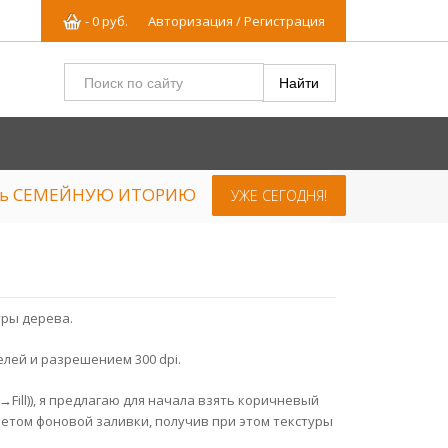
-
0
р
уб.
Авторизация / Регистрация
ять СЕМЕЙНУЮ ИТОРИЮ
УЖЕ СЕГОДНЯ!
уры дерева.
елей и разрешением 300 dpi.
ill)), я предлагаю для начала взять коричневый
етом фоновой заливки, получив при этом текстуры