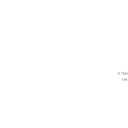
При
так