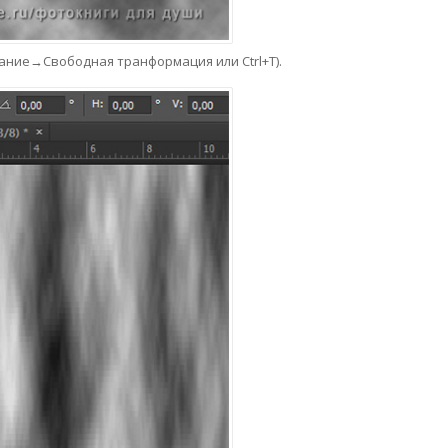
вание→Свободная транформация или Ctrl+T).