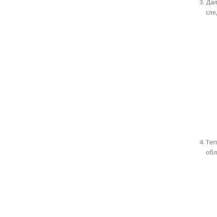
Дал
сле
Теп
обл