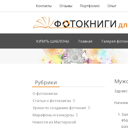
Контакты
Отзывы
Портфолио
Опыт
КУПИТЬ ШАБЛОНЫ
Главная
Галерея фоток
Мужс
Рубрики
Здравс
О фотокнигах
Статьи о фотокнигах
Начнем
Уроки по созданию фотокниг
Зал
Марафоны и конкурсы
#56
Новости из Мастерской
раз