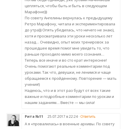
цепляться, чтобы быть и быть в следующем
Марафоне)))
По совету Ангелины вернулась к предыдущему
Ретро Марафону, читала и экспериментировала
до утра))) Опять убедилась, что ничего не знаю),
хотя и просматривала эти уроки несколько лет
назад… Очевидно, опыт моих тренировок за
прошедшее время помог мне увидеть то, что
раньше проходило мимо моего сознания…
Теперь все иначе и во сто крат интереснее!
Очень помогают реальные комментарии под
уроками. Так что, девушки, не ленимся и чаще
обращаемся к пройденному. Повторение — мать
учения!)
Надеюсь, что и в этот раз будут от всех такие
важные и подробные комментарии по урокам и
нашим заданиям… Вместе — мы сила!
Рита №11
25.07.2017 в 22:24 ·
Ответить
А я «провалилась» в военные архивы. По совету