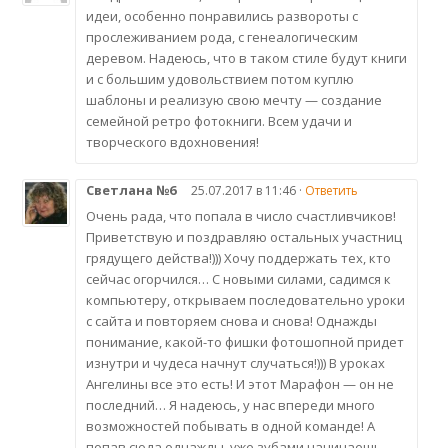
идеи, особенно понравились развороты с
прослеживанием рода, с генеалогическим
деревом. Надеюсь, что в таком стиле будут книги
и с большим удовольствием потом куплю
шаблоны и реализую свою мечту — создание
семейной ретро фотокниги. Всем удачи и
творческого вдохновения!
Светлана №6
25.07.2017 в 11:46 ·
Ответить
Очень рада, что попала в число счастливчиков!
Приветствую и поздравляю остальных участниц
грядущего действа!))) Хочу поддержать тех, кто
сейчас огорчился… С новыми силами, садимся к
компьютеру, открываем последовательно уроки
с сайта и повторяем снова и снова! Однажды
понимание, какой-то фишки фотошопной придет
изнутри и чудеса начнут случаться!))) В уроках
Ангелины все это есть! И этот Марафон — он не
последний… Я надеюсь, у нас впереди много
возможностей побывать в одной команде! А
попав сюда однажды, уже зубами начинаешь