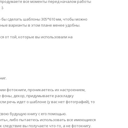
ы продумаете все моменты перед началом работы
).
о бы сделать шаблоны 305*610 мм, чтобы можно
ные варианты в этом плане менее удобны.
ся от той, которые вы использовали на
.
ниг.
нии фотокниги, проникаетесь их настроением,
ые фоны, декор, придумываете раскладку
сли речь идет о шаблоне (у вас нет фотографий), то
свою будущую книгу с его помощью.
епить», либо пытаетесь использовать все имеющиеся
ак следствие вы получаете что-то, а не фотокнигу.