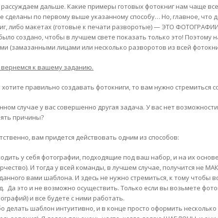
 рассуждаем дальше. Какие примеры готовых фотокниг нам чаще всего
е сделаны по первому выше указанному способу… Но, главное, что 
иг, либо макетах (готовые к печати разворотые) — ЭТО ФОТОГРАФИИ
 было создано, чтобы в лучшем свете показать только это! Поэтому 
ми (замазанными лицами или несколько разворотов из всей фотокни
 вернемся к вашему заданию.
ы хотите правильно создавать фотокниги, то вам нужно стремиться 
анном случае у вас совершенно другая задача. У вас нет возможнос
ять причины?
тственно, вам придется действовать одним из способов:
одить у себя фотографии, подходящие под ваш набор, и на их основ
рчество). И тогда у всей команды, в лучшем случае, получится не 
данного вами шаблона. И здесь не нужно стремиться, к тому чтобы 
.д. Да это и не возможно осуществить. Только если вы возьмете фот
ографий) и все будете с ними работать.
о делать шаблон интуитивно, и в конце просто оформить несколько