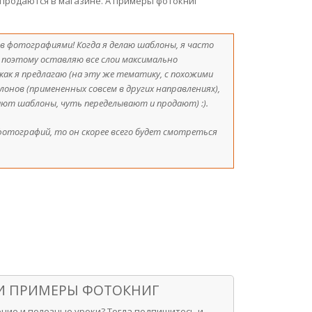
 продаются в магазине. А примеры фотокниг
в фотографиями! Когда я делаю шаблоны, я часто
 поэтому оставляю все слои максимально
 как я предлагаю (на эту же тематику, с похожими
лонов (примененных совсем в других направлениях),
ают шаблоны, чуть переделывают и продают) :).
фотографий, то он скорее всего будет смотреться
 И ПРИМЕРЫ ФОТОКНИГ
ние и полезные уроки? Тогда подпишитесь и