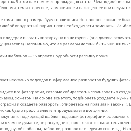
воротах. В этом вам поможет предыдущая статья. Чем подробнее в
блонами, тем интереснее, гармоничнее и насыщеннее они получатся :
е сами какого размера будут ваши книги. Но наверно логичнее был
а любой квадратный вариант при необходимости поменять… Альбом
а к лидерам выслать аватарку на ваши группы (она должна отличать
ущем этапе). Напоминаю, что ее размеры должны быть 500*360 пикс
дачи шаблонов — 15 апреля! Подробности распишу позже.
вует несколько подходов к оформлению разворотов будущих фоток
видите все фотографии, которые собираетесь использовать в созда
сказом, сюжетом. На основе все этого, подбираете (создаете) нужн
ографии и создаете развороты, опираетесь на правила и законы :). Е
их как будто представляете и продумываете все для них…
покупаете подходящий шаблон под ваши фотографии и оформляете 
ни о чем не думаете, не рассуждаете, просто что-то пытаетесь «сл
ас под рукой шаблоны, наброски, развороты из других книг и т.д. И к