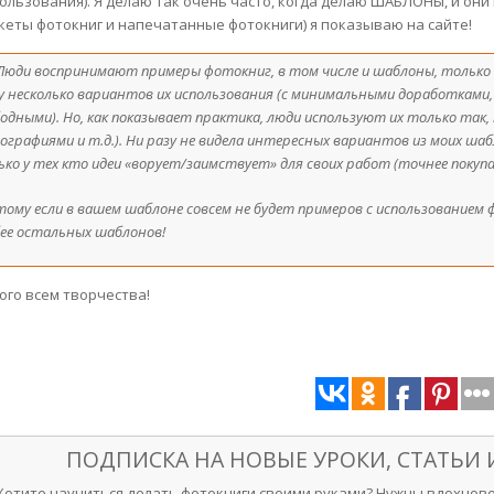
ользования). Я делаю так очень часто, когда делаю ШАБЛОНЫ, и они
кеты фотокниг и напечатанные фотокниги) я показываю на сайте!
. Люди воспринимают примеры фотокниг, в том числе и шаблоны, только 
у несколько вариантов их использования (с минимальными доработками,
одными). Но, как показывает практика, люди используют их только так,
графиями и т.д.). Ни разу не видела интересных вариантов из моих шаб
ько у тех кто идеи «ворует/заимствует» для своих работ (точнее покуп
тому если в вашем шаблоне совсем не будет примеров с использованием 
бее остальных шаблонов!
ого всем творчества!
ПОДПИСКА НА НОВЫЕ УРОКИ, СТАТЬИ
Хотите научиться делать фотокниги своими руками? Нужны вдохнове