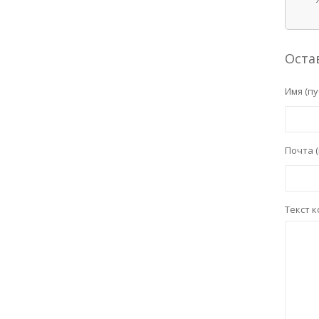
Оста
Имя (пу
Почта (
Текст 