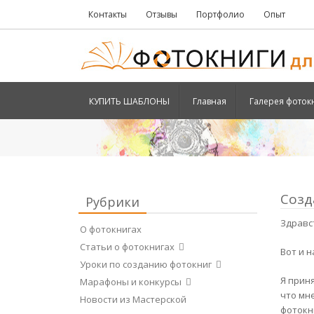
Контакты
Отзывы
Портфолио
Опыт
КУПИТЬ ШАБЛОНЫ
Главная
Галерея фоток
Созд
Рубрики
Здравс
О фотокнигах
Статьи о фотокнигах
Вот и 
Уроки по созданию фотокниг
Я прин
Марафоны и конкурсы
что мн
Новости из Мастерской
фотокн