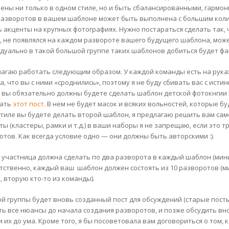
ены ни только в одном стиле, но и быть сбалансированными, гармо
разворотов в вашем шаблоне может быть выполнена с большим коли
ь акценты на крупных фотографиях. Нужно постараться сделать так, 
, не появлялся на каждом развороте вашего будущего шаблона, может
дуально в такой большой группе таких шаблонов добиться будет фак
лагаю работать следующим образом. У каждой команды есть на руках
, что вы с ними «сроднились», поэтому я не буду сбивать вас с истин
 вы обязательно должны будете сделать шаблон детской фотокнгии 
тать
этот пост
. В нем не будет масок и всяких вольностей, которые б
стиле вы будете делать второй шаблон, я предлагаю решить вам сам
ты (кластеры, рамки и т.д.) в ваши наборы я не запрещаю, если это 
отов. Как всегда условие одно — они должны быть авторскими :).
 участница должна сделать по два разворота в каждый шаблон (миним
тственно, каждый ваш шаблон должен состоять из 10 разворотов (ми
, вторую кто-то из команды).
ой группы будет вновь созданный пост для обсуждений (старые посты
ть все нюансы до начала создания разворотов, и позже обсудить вн
и их до ума. Кроме того, я бы посоветовала вам договориться о том