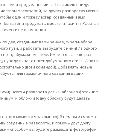
ничными и продуманными…. Что я имею ввиду.
чеством фотографий, на других разворотах можно
чтобы один и тоже кластер, созданный вами
 быть тени продумать вместе и т.д.и т.п. Работая
тически не возможно :(.
 по два, созданных вами раннее, скрап-набора.
ного пути, и работать вы будете с ними! Из одного
в псевдобумажном стиле. Имеет смысл еще раз
удут уводить вас от псевдобумажного стиля. А вот в
остоятельно (всей командой). Добавлять новые
требуется для гармоничного создания ваших
ум). Всего 4 разворота для 2 шаблонов фотокниг!
нимум) и обложки (одну обложку будут делать
 с этого момента я закрываю). В нем вы и сможете
овь созданные развороты, и помочь друг другу
, каким способом вы будете размещать фотографии