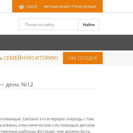
-
0
р
уб.
Авторизация / Регистрация
ять СЕМЕЙНУЮ ИТОРИЮ
УЖЕ СЕГОДНЯ!
 — день №12
 командах. Связано это в первую очередь с тем,
льзованы, и вы напечатали с их помощью детские
ественные шаблоны фотокниг, они должны быть