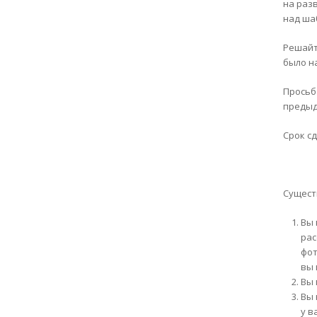
на раз
над ша
Решайт
было н
Просьб
предыд
Срок с
Сущест
Вы 
рас
фот
вы 
Вы 
Вы 
у в