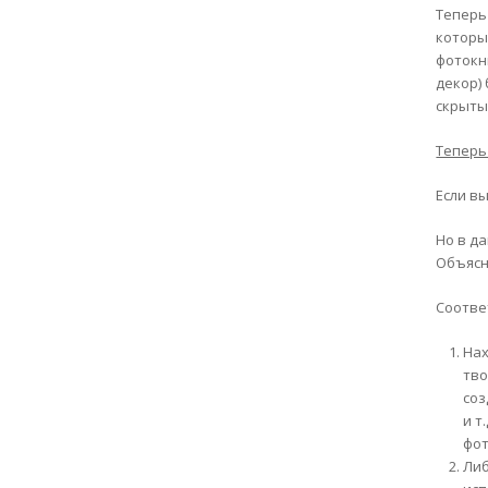
Теперь
которы
фотокн
декор)
скрыты
Теперь
Если в
Но в д
Объясн
Соотве
Нах
тво
соз
и т
фот
Либ