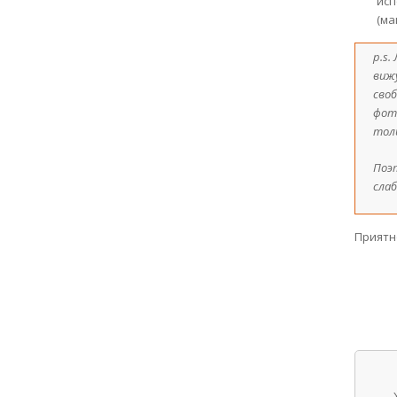
исп
(ма
p.s
виж
своб
фото
тол
Поэ
сла
Приятн