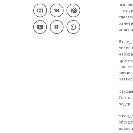
выполн
Часть 
сделат
раннее
индиви
Я пред
Уверена
набора
прочи
каком 
элемен
развор
Каждая
Соотве
лидеры
У кажд
обсуди
довест