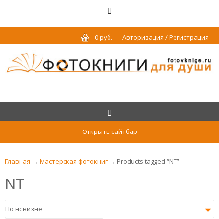
-
0
р
уб.
Авторизация / Регистрация
Открыть сайтбар
Главная
→
Мастерская фотокниг
→ Products tagged “NT”
NT