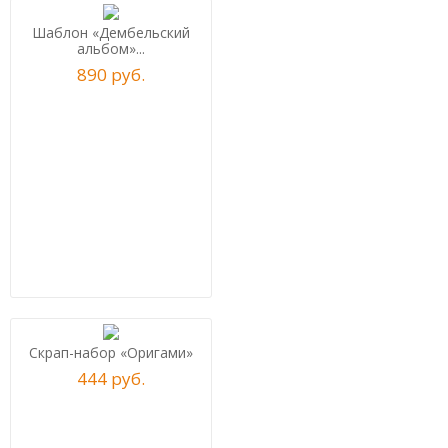
Шаблон «Дембельский
альбом»...
890
р
уб.
Скрап-набор «Оригами»
444
р
уб.