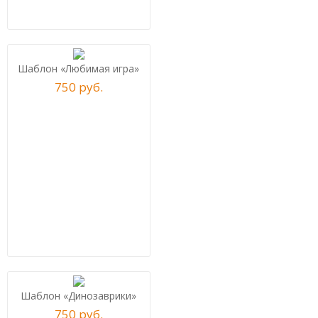
Шаблон «Любимая игра»
750
р
уб.
Шаблон «Динозаврики»
750
р
уб.