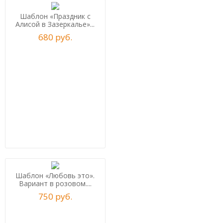
Шаблон «Праздник с
Алисой в Зазеркалье»...
680
р
уб.
Шаблон «Любовь это».
Вариант в розовом....
750
р
уб.