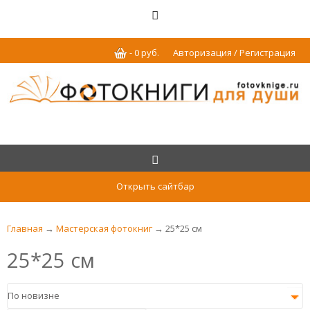
-
0
р
уб.
Авторизация / Регистрация
Открыть сайтбар
Главная
→
Мастерская фотокниг
→ 25*25 см
25*25 см