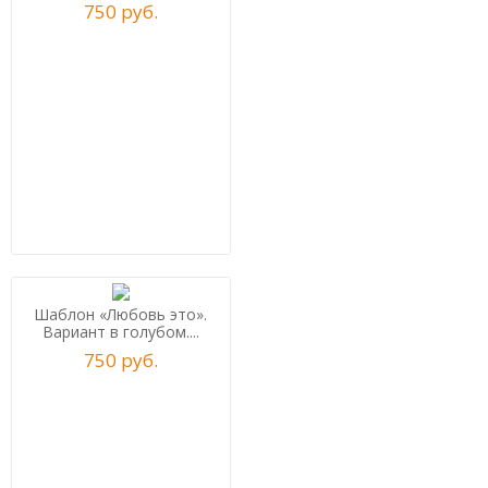
750
р
уб.
Шаблон «Любовь это».
Вариант в голубом....
750
р
уб.