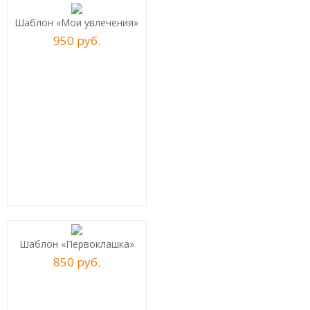
Шаблон «Мои увлечения»
950
р
уб.
Шаблон «Первоклашка»
850
р
уб.