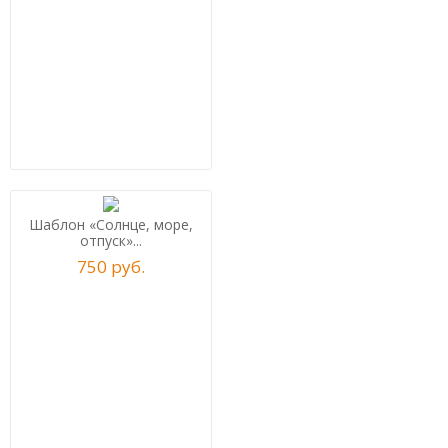
Шаблон «Солнце, море,
отпуск»...
750
р
уб.