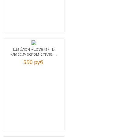
Шаблон «Love is». В
классическом стиле. ...
590
р
уб.