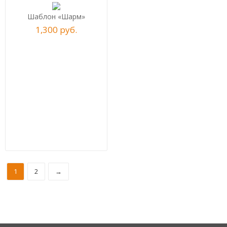
Шаблон «Шарм»
1,300
р
уб.
1
2
→