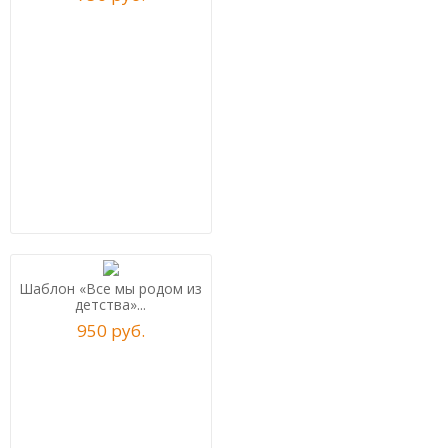
Шаблон «Все мы родом из
детства»...
950
р
уб.