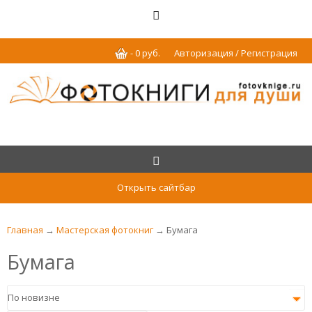
-
0
р
уб.
Авторизация / Регистрация
Открыть сайтбар
Главная
→
Мастерская фотокниг
→ Бумага
Бумага