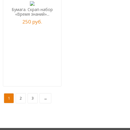
Бумага. Скрап-набор
«Время знаний»...
250
р
уб.
1
2
3
→