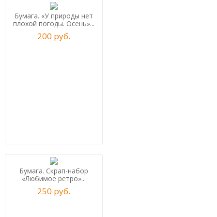
Бумага. «У природы нет
плохой погоды. Осень»...
200
р
уб.
Бумага. Скрап-набор
«Любимое ретро»...
250
р
уб.