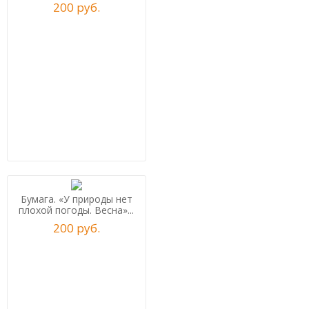
200
р
уб.
Бумага. «У природы нет
плохой погоды. Весна»...
200
р
уб.