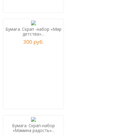
Бумага. Скрап -набор «Мир
детства»...
300
р
уб.
Бумага. Скрап-набор
«Мамина радость»...