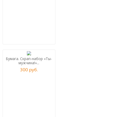
Бумага. Скрап-набор «Ты-
мужчина!»...
300
р
уб.