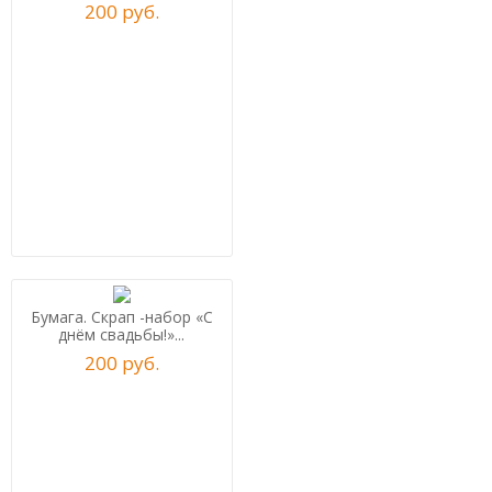
200
р
уб.
Бумага. Скрап -набор «С
днём свадьбы!»...
200
р
уб.