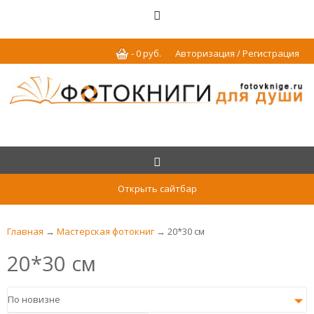
-
0
р
уб.
Авторизация / Регистрация
Открыть сайтбар
Главная
→
Мастерская фотокниг
→ 20*30 см
20*30 см