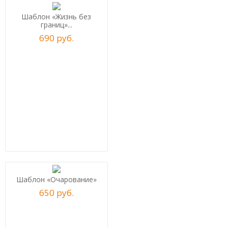
Шаблон «Жизнь без
границ»...
690
р
уб.
Шаблон «Очарование»
650
р
уб.