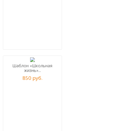
Шаблон «Школьная
жизнь»...
850
р
уб.