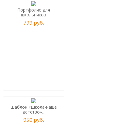
Портфолио для
школьников
799
р
уб.
Шаблон «Школа-наше
детство»...
950
р
уб.