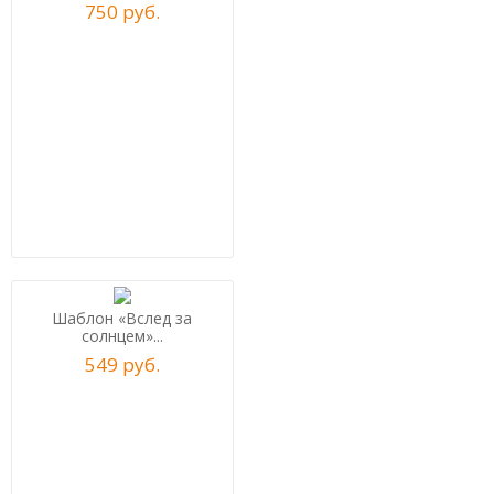
750
р
уб.
Шаблон «Вслед за
солнцем»...
549
р
уб.