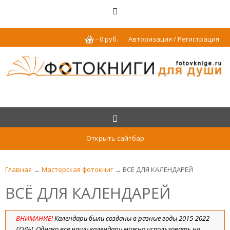
-
0
р
уб.
Авторизация / Регистрация
Открыть сайтбар
Главная
→
Мастерская фотокниг
→ ВСЁ ДЛЯ КАЛЕНДАРЕЙ
ВСЁ ДЛЯ КАЛЕНДАРЕЙ
ВНИМАНИЕ!
Календари были созданы в разные годы 2015-2022
ГОДЫ. Однако все наши календари можно использовать на