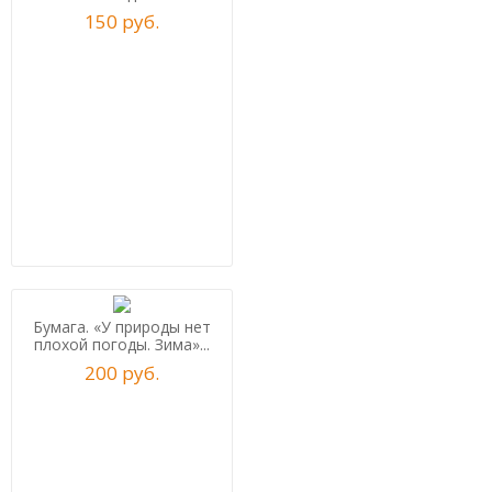
150
р
уб.
Бумага. «У природы нет
плохой погоды. Зима»...
200
р
уб.