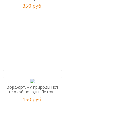
350
р
уб.
Ворд-арт. «У природы нет
плохой погоды. Лето»...
150
р
уб.