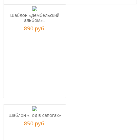
Шаблон «Дембельский
альбом»...
890
р
уб.
Шаблон «Год в сапогах»
850
р
уб.