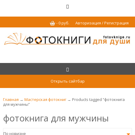
-
0
р
уб.
Авторизация / Регистрация
Открыть сайтбар
Главная
→
Мастерская фотокниг
→ Products tagged “фотокнига
для мужчины”
фотокнига для мужчины