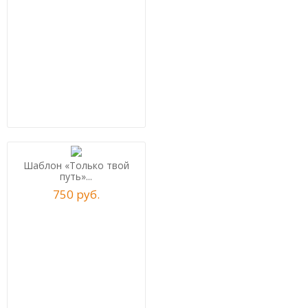
Шаблон «Только твой
путь»...
750
р
уб.