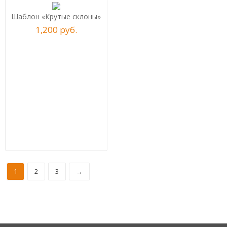
Шаблон «Крутые склоны»
1,200
р
уб.
1
2
3
→