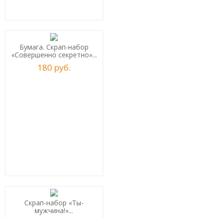
Бумага. Скрап-набор
«Совершенно секретно»...
180
р
уб.
Скрап-набор «Ты-
мужчина!»...