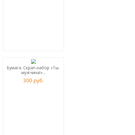
Бумага. Скрап-набор «Ты-
мужчина!»...
300
р
уб.