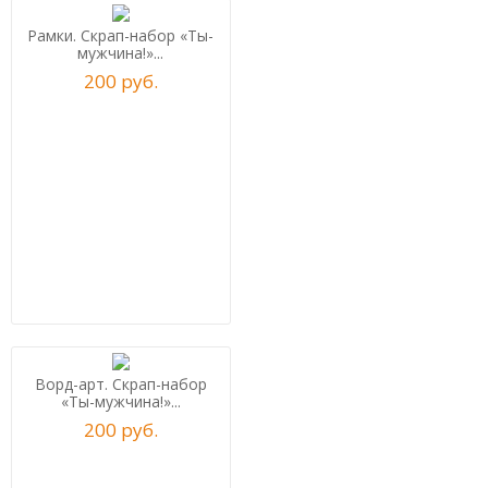
Рамки. Скрап-набор «Ты-
мужчина!»...
200
р
уб.
Ворд-арт. Скрап-набор
«Ты-мужчина!»...
200
р
уб.