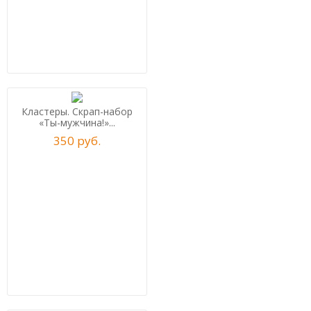
Кластеры. Скрап-набор
«Ты-мужчина!»...
350
р
уб.