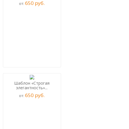
650
р
уб.
от:
Шаблон «Строгая
элегантность»...
650
р
уб.
от: