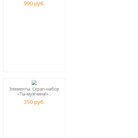
990
р
уб.
Элементы. Скрап-набор
«Ты-мужчина!»...
350
р
уб.