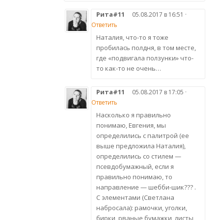
Рита#11
05.08.2017 в 16:51 ·
Ответить
Наталия, что-то я тоже
пробилась полдня, в том месте,
где «подвигала ползунки» что-
то как-то не очень…
Рита#11
05.08.2017 в 17:05 ·
Ответить
Насколько я правильно
понимаю, Евгения, мы
определились с палитрой (ее
выше предложила Наталия),
определились со стилем —
псевдобумажный, если я
правильно понимаю, то
направление — шебби-шик??? .
С элементами (Светлана
набросала): рамочки, уголки,
бирки, рваные бумажки, листы