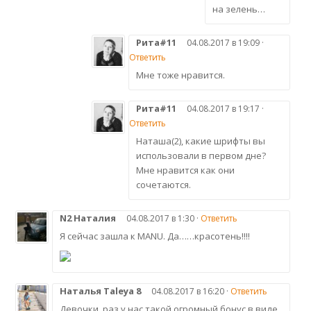
на зелень…
Рита#11
04.08.2017 в 19:09 ·
Ответить
Мне тоже нравится.
Рита#11
04.08.2017 в 19:17 ·
Ответить
Наташа(2), какие шрифты вы
использовали в первом дне?
Мне нравится как они
сочетаются.
N2 Наталия
04.08.2017 в 1:30 ·
Ответить
Я сейчас зашла к MANU. Да……красотень!!!!
Наталья Taleya 8
04.08.2017 в 16:20 ·
Ответить
Девочки, раз у нас такой огромный бонус в виде