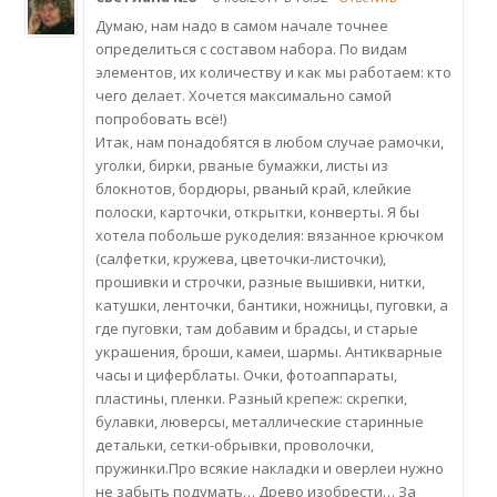
Думаю, нам надо в самом начале точнее
определиться с составом набора. По видам
элементов, их количеству и как мы работаем: кто
чего делает. Хочется максимально самой
попробовать всё!)
Итак, нам понадобятся в любом случае рамочки,
уголки, бирки, рваные бумажки, листы из
блокнотов, бордюры, рваный край, клейкие
полоски, карточки, открытки, конверты. Я бы
хотела побольше рукоделия: вязанное крючком
(салфетки, кружева, цветочки-листочки),
прошивки и строчки, разные вышивки, нитки,
катушки, ленточки, бантики, ножницы, пуговки, а
где пуговки, там добавим и брадсы, и старые
украшения, броши, камеи, шармы. Антикварные
часы и циферблаты. Очки, фотоаппараты,
пластины, пленки. Разный крепеж: скрепки,
булавки, люверсы, металлические старинные
детальки, сетки-обрывки, проволочки,
пружинки.Про всякие накладки и оверлеи нужно
не забыть подумать… Древо изобрести… За