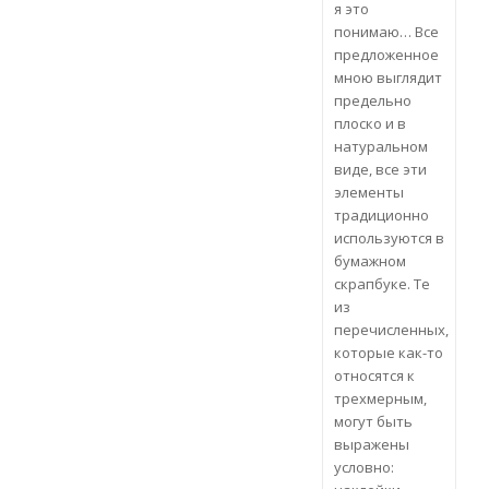
я это
понимаю… Все
предложенное
мною выглядит
предельно
плоско и в
натуральном
виде, все эти
элементы
традиционно
используются в
бумажном
скрапбуке. Те
из
перечисленных,
которые как-то
относятся к
трехмерным,
могут быть
выражены
условно: