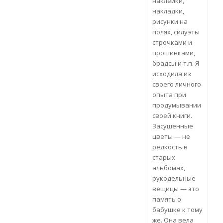
наклейки,
накладки,
рисунки на
полях, силуэты
строчками и
прошивками,
брадсы и т.п. Я
исходила из
своего личного
опыта при
продумывании
своей книги.
Засушенные
цветы — не
редкость в
старых
альбомах,
рукодельные
вещицы — это
память о
бабушке к тому
же. Она вела