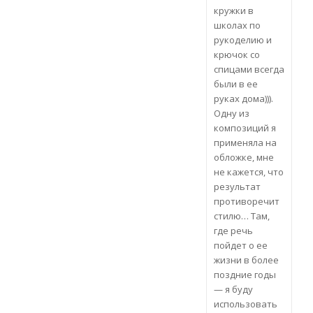
кружки в
школах по
рукоделию и
крючок со
спицами всегда
были в ее
руках дома))).
Одну из
композиций я
применяла на
обложке, мне
не кажется, что
результат
противоречит
стилю… Там,
где речь
пойдет о ее
жизни в более
поздние годы
— я буду
использовать