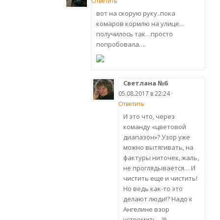
Ответить
вот на скорую руку..пока
комаров кормлю на улице…
получилось так…просто
попробовала….
Светлана №6
05.08.2017 в 22:24 ·
Ответить
И это что, через
команду «цветовой
диапазон»? Узор уже
можно вытягивать, на
фактуры ниточек, жаль,
не проглядывается… И
чистить еще и чистить!
Но ведь как-то это
делают люди!? Надо к
Ангелине взор
устремить…)))