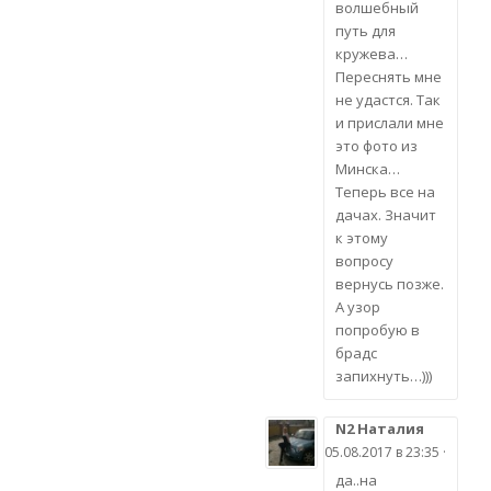
волшебный
путь для
кружева…
Переснять мне
не удастся. Так
и прислали мне
это фото из
Минска…
Теперь все на
дачах. Значит
к этому
вопросу
вернусь позже.
А узор
попробую в
брадс
запихнуть…)))
N2 Наталия
05.08.2017 в 23:35 ·
да..на