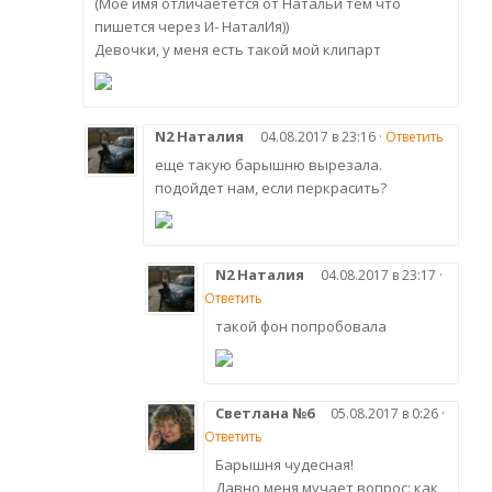
(Мое имя отличаетется от Натальи тем что
пишется через И- НаталИя))
Девочки, у меня есть такой мой клипарт
N2 Наталия
04.08.2017 в 23:16 ·
Ответить
еще такую барышню вырезала.
подойдет нам, если перкрасить?
N2 Наталия
04.08.2017 в 23:17 ·
Ответить
такой фон попробовала
Светлана №6
05.08.2017 в 0:26 ·
Ответить
Барышня чудесная!
Давно меня мучает вопрос: как