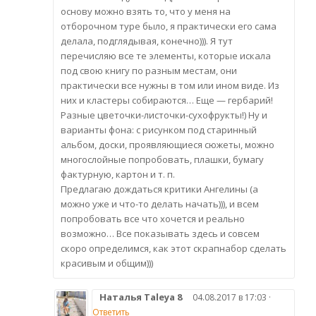
основу можно взять то, что у меня на
отборочном туре было, я практически его сама
делала, подглядывая, конечно))). Я тут
перечисляю все те элементы, которые искала
под свою книгу по разным местам, они
практически все нужны в том или ином виде. Из
них и кластеры собираются… Еще — гербарий!
Разные цветочки-листочки-сухофрукты!) Ну и
варианты фона: с рисунком под старинный
альбом, доски, проявляющиеся сюжеты, можно
многослойные попробовать, плашки, бумагу
фактурную, картон и т. п.
Предлагаю дождаться критики Ангелины (а
можно уже и что-то делать начать))), и всем
попробовать все что хочется и реально
возможно… Все показывать здесь и совсем
скоро определимся, как этот скрапнабор сделать
красивым и общим)))
Наталья Taleya 8
04.08.2017 в 17:03 ·
Ответить