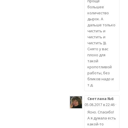
проще
большее
количество
дырок. А
дальше только
чистить и
чистить и
чистить ))).
Снято у вас
плохо для
такой
кропотливой
работы, без
бликов надо и
т.д.
Светлана №6
05.08.2017 в 22:46 ·
Ясно. Спасибо!
А я думала есть
какой-то