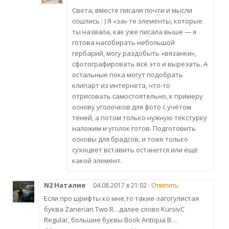
Света, вместе писали почти и мысли
сошлись : ) Я «за» те элементы, которые
ты назвала, как уже писала выше — я
готова насобирать небольшой
гербарий, могу раздобыть «вязанки»,
сфотографировать всё это и вырезать. А
остальные пока могут подобрать
клипарт из интернета, что-то
отрисовать самостоятельно, к примеру
основу уголочков для фото с учётом
теней, а потом только нужную текстурку
наложим и уголок готов. Подготовить
основы для брадсов, и тоже только
сухоцвет вставить останется или ещё
какой элемент.
N2 Наталия
04.08.2017 в 21:02 ·
Ответить
Если про шрифты ко мне,то такие-загогулистая
буква Zanerian Two R…далее слово KursivC
Regular, большие буквы Book Antiqua B…