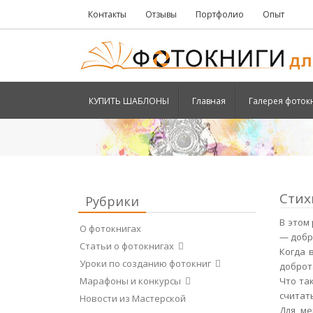
Контакты
Отзывы
Портфолио
Опыт
КУПИТЬ ШАБЛОНЫ
Главная
Галерея фоток
Стих
Рубрики
В этом
О фотокнигах
— добр
Статьи о фотокнигах
Когда 
Уроки по созданию фотокниг
доброта
Что та
Марафоны и конкурсы
считат
Новости из Мастерской
Для ме