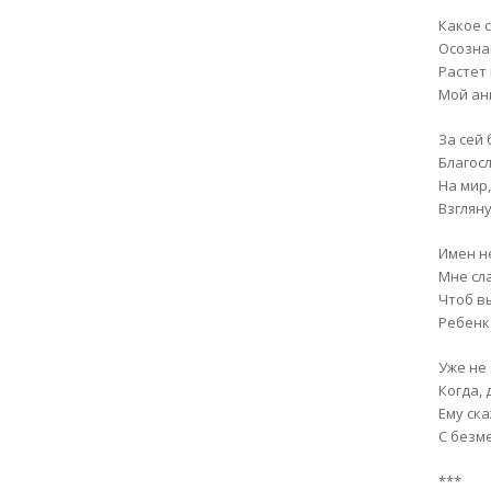
Какое 
Осознав
Растет
Мой ан
За сей
Благос
На мир,
Взгляну
Имен н
Мне сл
Чтоб в
Ребенк
Уже не
Когда, 
Ему ска
С безм
***