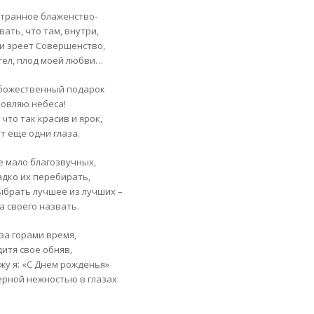
странное блаженство-
ать, что там, внутри,
 и зреет Совершенство,
гел, плод моей любви…
 божественный подарок
ловляю небеса!
 что так красив и ярок,
т еще одни глаза.
е мало благозвучных,
адко их перебирать,
ыбрать лучшее из лучших –
а своего назвать.
 за горами время,
дитя свое обняв,
жу я: «С Днем рожденья»
ерной нежностью в глазах