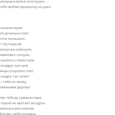
Аленушка.лапка-хохотушка…..
 тебя люблю-прошепчу на ушко
 качели скрип.
оя доченька спит.
почти неслышно,
т пустышкой.
ски ручки сомкнула,
немножко согнула…
 скрипеть перестали
на вдруг настала.
инцесса крепко спит,
сладко так сопит!
з с тебя не свожу,
новеньями дорожу!
блю тебя до сумашествия,
о порой не хватает воздуха.
овиночка моя нежная,
Богом с неба послана.