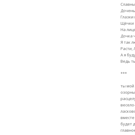
Славны
Дочень
Глазки
Щёчки 
На лиц
Дочка 
Я так 
Расти,
А я буд
Ведь т
***
ты мой
озорны
расцел
весело
ласков
вместе
будет 
главно