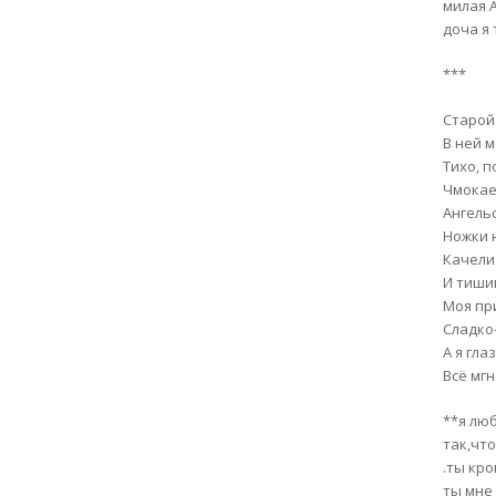
милая 
доча я
***
Старой
В ней м
Тихо, 
Чмокае
Ангель
Ножки 
Качели
И тиши
Моя пр
Сладко-
А я гла
Всё мг
**я лю
так,чт
.ты кр
ты мне 