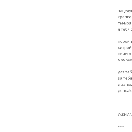
зацелу
крепко
ты-моя
я тебя
порой 
хитрой
ничего
мамочк
для теб
за тебя
и запо
дочка!
ОЖИДА
***