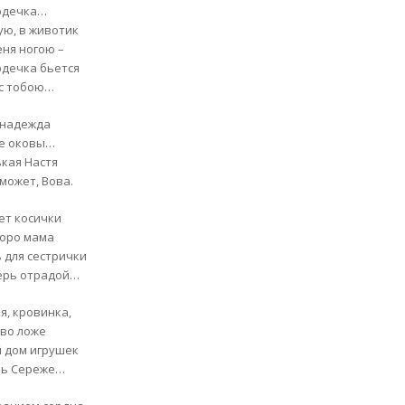
рдечка…
ую, в животик
еня ногою –
рдечка бьется
 с тобою…
 надежда
е оковы…
кая Настя
может, Вова.
ет косички
коро мама
 для сестрички
ерь отрадой…
я, кровинка,
ово ложе
 дом игрушек
ль Сереже…