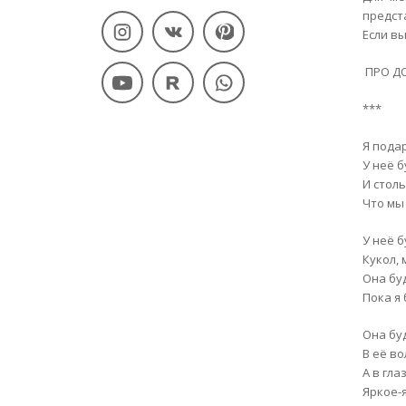
предст
Если в
ПРО Д
***
Я подар
У неё б
И стол
Что мы 
У неё 
Кукол,
Она буд
Пока я
Она бу
В её во
А в гла
Яркое-