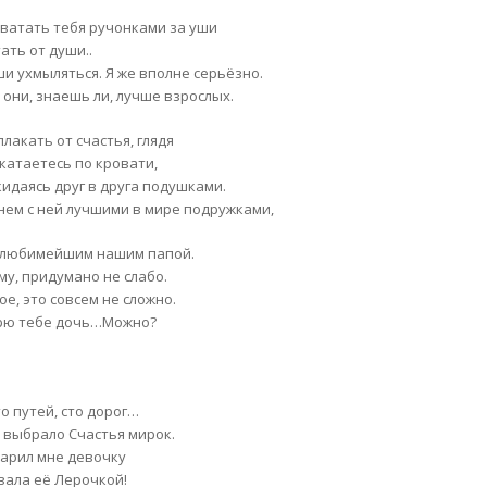
хватать тебя ручонками за уши
ать от души..
ши ухмыляться. Я же вполне серьёзно.
 они, знаешь ли, лучше взрослых.
плакать от счастья, глядя
 катаетесь по кровати,
кидаясь друг в друга подушками.
нем с ней лучшими в мире подружками,
 любимейшим нашим папой.
му, придумано не слабо.
ое, это совсем не сложно.
рю тебе дочь…Можно?
о путей, сто дорог…
 выбрало Счастья мирок.
дарил мне девочку
звала её Лерочкой!