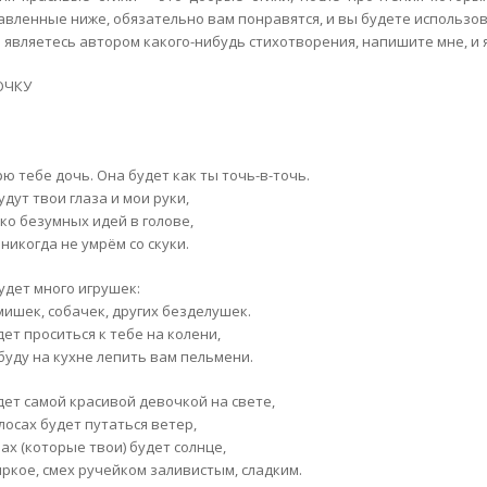
авленные ниже, обязательно вам понравятся, и вы будете использов
ы являетесь автором какого-нибудь стихотворения, напишите мне, и 
ОЧКУ
ю тебе дочь. Она будет как ты точь-в-точь.
удут твои глаза и мои руки,
ько безумных идей в голове,
никогда не умрём со скуки.
будет много игрушек:
 мишек, собачек, других безделушек.
ет проситься к тебе на колени,
 буду на кухне лепить вам пельмени.
дет самой красивой девочкой на свете,
лосах будет путаться ветер,
зах (которые твои) будет солнце,
яркое, смех ручейком заливистым, сладким.