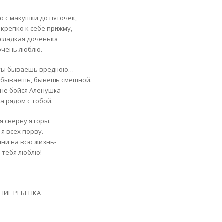
ю с макушки до пяточек,
-крепко к себе прижму,
 сладкая доченька
 очень люблю.
ты бываешь вредною…
 бываешь, бывешь смешной.
 не бойся Аленушка
а рядом с тобой.
я сверну я горы.
 я всех порву.
мни на всю жизнь-
я тебя люблю!
НИЕ РЕБЕНКА