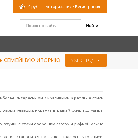
-
0
р
уб.
Авторизация / Регистрация
ять СЕМЕЙНУЮ ИТОРИЮ
УЖЕ СЕГОДНЯ!
аиболее интересными и красивыми. Красивые стихи
ть самые главные понятия в нашей жизни — семья,
о, звучные стихи с хорошим слогом и рифмой можно
, легко становится на душе. Надеюсь, что стихи,