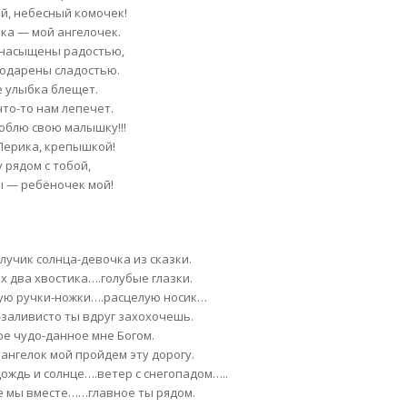
й, небесный комочек!
ка — мой ангелочек.
 насыщены радостью,
одарены сладостью.
е улыбка блещет.
что-то нам лепечет.
люблю свою малышку!!!
 Лерика, крепышкой!
у рядом с тобой,
ы — ребёночек мой!
 лучик солнца-девочка из сказки.
х два хвостика….голубые глазки.
ую ручки-ножки….расцелую носик…
-заливисто ты вдруг захохочешь.
ое чудо-данное мне Богом.
 ангелок мой пройдем эту дорогу.
дождь и солнце….ветер с снегопадом…..
е мы вместе……главное ты рядом.