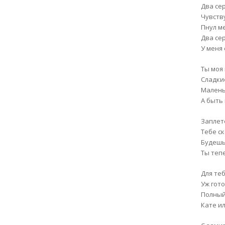
Два се
Чувств
Пнул м
Два се
У меня
Ты моя
Сладки
Малень
А быть 
Заплет
Тебе с
Будешь
Ты теп
Для теб
Уж гот
Полный
Кате и