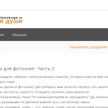
ниг
Обучение
Начните сохран
и для фотокниг. Часть 2
 разделе собраны стихи различных тематик, которые кажутся мне н
ые стихи!
вы делаете фотокнигу для ребенка, вам хочется научить его цени
, честность, красота. У каждого, конечно, свои ценности.
кое красивые стихи? По каким критериям их определить? Да, конечн
ь красивыми. Но для меня важнее суть, настроение, смысл.
ня красивые стихи – это добрые стихи, после прочтения которых