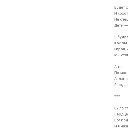
Будет 
И хохот
Не спе
Дети —
Я буду 
Как вы
Играя, 
Мы ста
А ты —
По-мое
А главн
Я пода
***
Было ст
Сердце
Бог по
И я на