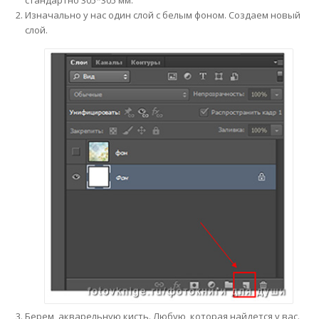
стандартно 305*305 мм.
Изначально у нас один слой с белым фоном. Создаем новый
слой.
Берем акварельную кисть. Любую, которая найдется у вас.