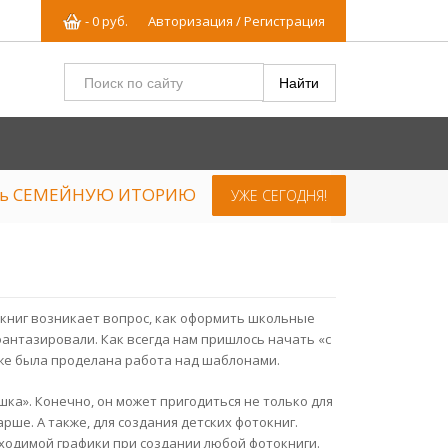
-
0
р
уб.
Авторизация / Регистрация
ять СЕМЕЙНУЮ ИТОРИЮ
УЖЕ СЕГОДНЯ!
окниг возникает вопрос, как оформить школьные
офантазировали. Как всегда нам пришлось начать «с
 уже была проделана работа над шаблонами.
ка». Конечно, он может пригодиться не только для
рше. А также, для создания детских фотокниг.
бходимой графики при создании любой фотокниги.