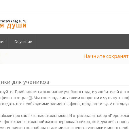
ниг
Обучение
Начните сохран
нки для учеников
твуйте. Приближается окончание учебного года, и у любителей фот
афии в этот раз ))). Мы тоже задались таким вопросом и чуть-чуть п
и создать все необходимые элементы, фоны, ворд-арт и т.д. А потом
забыли про самых юных школьников. И отрисовали набор «Первоклаш
ия фотокниг о школьной жизни первоклассников, но и для ребят поста
ми героями этого набора стали милые зверята-ученики и много нео