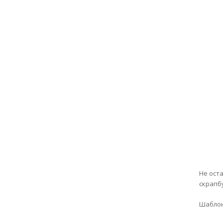
Не ост
скрапб
Шаблон