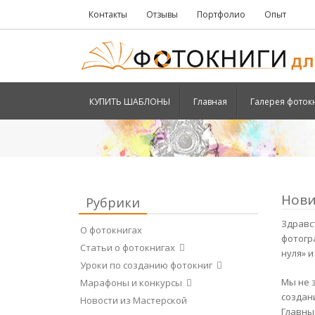
Контакты
Отзывы
Портфолио
Опыт
КУПИТЬ ШАБЛОНЫ
Главная
Галерея фоток
Нови
Рубрики
Здравс
О фотокнигах
фотогр
Статьи о фотокнигах
нуля» 
Уроки по созданию фотокниг
Мы не 
Марафоны и конкурсы
создан
Новости из Мастерской
Главны