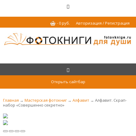
-
0
р
уб.
Авторизация / Регистрация
Открыть сайтбар
Главная
→
Мастерская фотокниг
→
Алфавит
→ Алфавит. Скрап-
набор «Совершенно секретно»