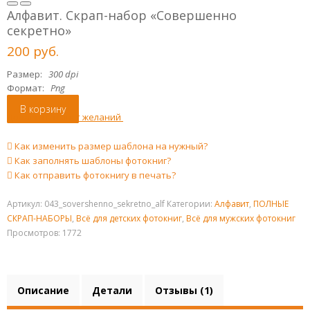
Алфавит. Скрап-набор «Совершенно
секретно»
200
р
уб.
Размер:
300 dpi
Формат:
Png
В корзину
Добавить в лист желаний
Как изменить размер шаблона на нужный?
Как заполнять шаблоны фотокниг?
Как отправить фотокнигу в печать?
Артикул:
043_sovershenno_sekretno_alf
Категории:
Алфавит
,
ПОЛНЫЕ
СКРАП-НАБОРЫ
,
Всё для детских фотокниг
,
Всё для мужских фотокниг
Просмотров: 1772
Описание
Детали
Отзывы (1)