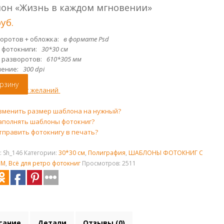
он «Жизнь в каждом мгновении»
р
уб.
воротов + обложка:
в формате Psd
 фотокниги:
30*30 см
 разворотов:
610*305 мм
шение:
300 dpi
орзину
ть в лист желаний
зменить размер шаблона на нужный?
аполнять шаблоны фотокниг?
тправить фотокнигу в печать?
:
Sh_146
Категории:
30*30 см
,
Полиграфия
,
ШАБЛОНЫ ФОТОКНИГ С
ОМ
,
Всё для ретро фотокниг
Просмотров: 2511
сание
Детали
Отзывы (0)