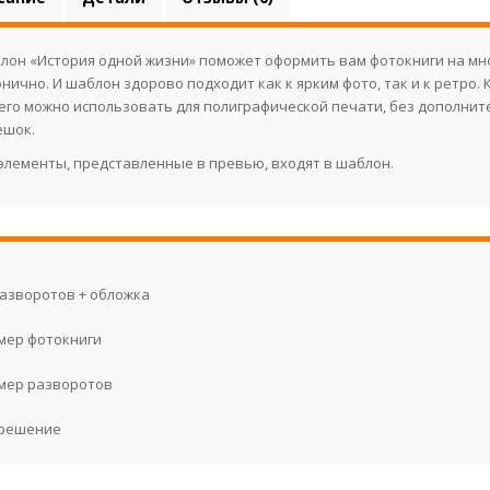
лон «История одной жизни» поможет оформить вам фотокниги на мно
нично. И шаблон здорово подходит как к ярким фото, так и к ретро. 
 его можно использовать для полиграфической печати, без дополнит
ешок.
 элементы, представленные в превью, входят в шаблон.
разворотов + обложка
мер фотокниги
мер разворотов
решение