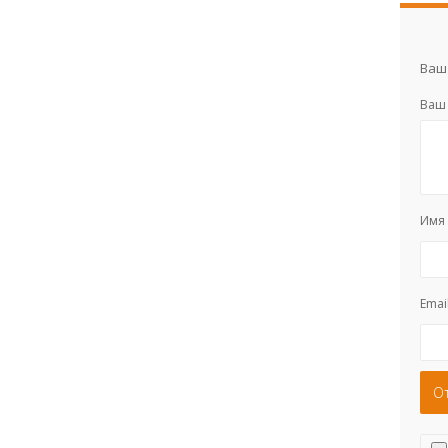
Ваш 
Ваш
Им
Emai