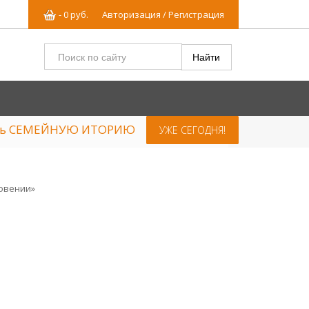
-
0
р
уб.
Авторизация / Регистрация
ять СЕМЕЙНУЮ ИТОРИЮ
УЖЕ СЕГОДНЯ!
овении»