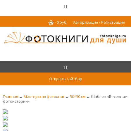
-
0
р
уб.
Авторизация / Регистрация
Открыть сайтбар
Главная
→
Мастерская фотокниг
→
30*30 см
→ Шаблон «Весенние
фотоистории»