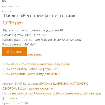
Шаблон «Весенние фотоистории»
1,099
р
уб.
10 разворотов + обложка:
в формате Tif
Размер фотокниги:
30*30 см
Размер разворотов:
305*610 мм, 3606*7205 пикселей
Разрешение:
300 dpi
В корзину
Добавить в лист желаний
Как изменить размер шаблона на нужный?
Как заполнять шаблоны фотокниг?
Как отправить фотокнигу в печать?
Артикул:
Sh_07
Категории:
30*30 см
,
ШАБЛОНЫ ФОТОКНИГ С
ДЕКОРОМ
,
Всё для детских фотокниг
Метки:
шаблон детской фотокниги
,
шаблон фотокниги
,
шаблоны для
фотошопа
Просмотров: 1330