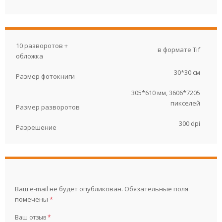
10 разворотов +
в формате Tif
обложка
30*30 см
Размер фотокниги
305*610 мм, 3606*7205
пикселей
Размер разворотов
300 dpi
Разрешение
Ваш e-mail не будет опубликован.
Обязательные поля
помечены
*
Ваш отзыв
*