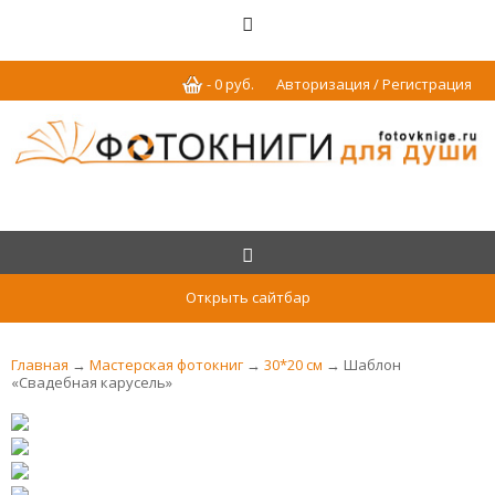
-
0
р
уб.
Авторизация / Регистрация
Открыть сайтбар
Главная
→
Мастерская фотокниг
→
30*20 см
→ Шаблон
«Свадебная карусель»