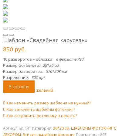
Шаблон «Свадебная карусель»
850
р
уб.
10 разворотов + обложка:
в формате Psd
Размер фотокниги:
28*20 см
Размер разворотов:
570*203 мм
Разрешение:
300 dpi
В корзину
Добавить в лист желаний
Как изменить размер шаблона на нужный?
Как заполнять шаблоны фотокниг?
Как отправить фотокнигу в печать?
Артикул:
Sh_141
Категории:
30*20 см
,
ШАБЛОНЫ ФОТОКНИГ С
ДЕКОРОМ
,
Всё для свадебных фотокниг
Просмотров: 807