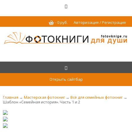
-
0
р
уб.
Авторизация / Регистрация
Открыть сайтбар
Главная
→
Мастерская фотокниг
→
Всё для семейных фотокниг
→
Шаблон «Семейная история». Часть 1 и 2