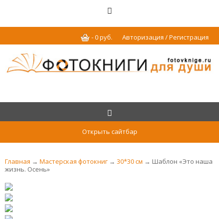
-
0
р
уб.
Авторизация / Регистрация
Открыть сайтбар
Главная
→
Мастерская фотокниг
→
30*30 см
→ Шаблон «Это наша
жизнь. Осень»