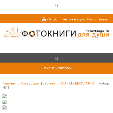
-
0
р
уб.
Авторизация / Регистрация
Открыть сайтбар
Главная
→
Мастерская фотокниг
→
СКАЧАТЬ БЕСПЛАТНО
→ Набор
№13