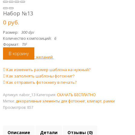
Набор №13
0
р
уб.
Размер:
300 dpi
Количество композиций:
6
Формат:
TIF
В корзину
Добавить в лист желаний
Как изменить размер шаблона на нужный?
Как заполнять шаблоны фотокниг?
Как отправить фотокнигу в печать?
Артикул:
nabor_13
Категория:
СКАЧАТЬ БЕСПЛАТНО
Метки:
декоративные элементы для фотокниг
,
клипарт
,
рамки
Просмотров: 857
Описание
Детали
Отзывы (0)