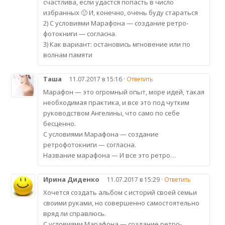
счастлива, если удастся попасть в число
избранных 🙂 И, конечно, очень буду стараться
2) С условиями Марафона — создание ретро-
фотокниги — согласна.
3) Как вариант: остановись мгновение или по
волнам памяти
Таша
11.07.2017 в 15:16 ·
Ответить
Марафон — это огромный опыт, море идей, такая
необходимая практика, и все это под чутким
руководством Ангелины, что само по себе
бесценно.
С условиями Марафона — создание
ретрофотокниги — согласна.
Название марафона — И все это ретро…
Ирина Диденко
11.07.2017 в 15:29 ·
Ответить
Хочется создать альбом с историй своей семьи
своими руками, но совершенно самостоятельно
вряд ли справлюсь.
С условиями Марафона — создание ретро-