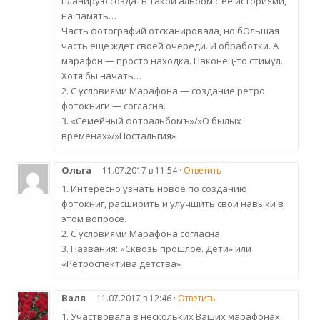
планирую создать такой альбом с ее историями,
на память…
Часть фотографий отсканировала, но бОльшая
часть еще ждет своей очереди. И обработки. А
марафон — просто находка. Наконец-то стимул.
Хотя бы начать…
2. С условиями Марафона — создание ретро
фотокниги — согласна.
3. «Семейный фотоальбомъ»/»О былых
временах»/»Ностальгия»
Ольга
11.07.2017 в 11:54 ·
Ответить
1. Интересно узнать новое по созданию
фотокниг, расширить и улучшить свои навыки в
этом вопросе.
2. С условиями Марафона согласна
3. Названия: «Сквозь прошлое. Дети» или
«Ретроспектива детства»
Валя
11.07.2017 в 12:46 ·
Ответить
1. Участвовала в нескольких Ваших марафонах.