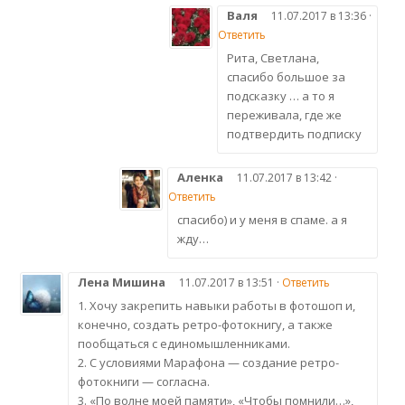
Валя
11.07.2017 в 13:36 ·
Ответить
Рита, Светлана,
спасибо большое за
подсказку … а то я
переживала, где же
подтвердить подписку
Аленка
11.07.2017 в 13:42 ·
Ответить
спасибо) и у меня в спаме. а я
жду…
Лена Мишина
11.07.2017 в 13:51 ·
Ответить
1. Хочу закрепить навыки работы в фотошоп и,
конечно, создать ретро-фотокнигу, а также
пообщаться с единомышленниками.
2. С условиями Марафона — создание ретро-
фотокниги — согласна.
3. «По волне моей памяти», «Чтобы помнили…»,