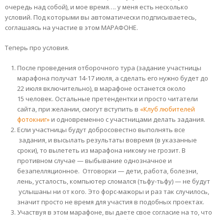
очередь над собой), и мое время…. у меня есть несколько
условий. Под которыми вы автоматически подписываетесь,
соглашаясь на участие в этом МАРАФОНЕ.
Теперь про условия.
После проведения отборочного тура (задание участницы
марафона получат 14-17 июля, а сделать его нужно будет до
22 июля включительно), в марафоне останется около
15 человек. Остальные претендентки и просто читатели
сайта, при желании, смогут вступить в
«Клуб любителей
фотокниг»
и одновременно с участницами делать задания.
Если участницы будут добросовестно выполнять все
задания, и высылать результаты вовремя (в указанные
сроки), то вылететь из марафона никому не грозит. В
противном случае — выбывание однозначное и
безапелляционное. Отговорки — дети, работа, болезни,
лень, усталость, компьютер сломался (тьфу-тьфу) — не будут
услышаны ни от кого. Это форс-мажоры и раз так случилось,
значит просто не время для участия в подобных проектах.
Участвуя в этом марафоне, вы даете свое согласие на то, что