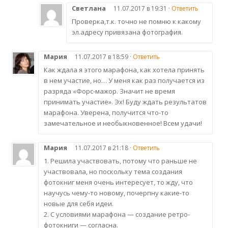
Светлана
11.07.2017 в 19:31 ·
Ответить
Проверка,т.к. точно не помню к какому
эл.адресу привязана фотография.
Мария
11.07.2017 в 18:59 ·
Ответить
Как ждала я этого марафона, как хотела принять
в нем участие, но… У меня как раз получается из
разряда «Форс-мажор. Значит не время
принимать участие». Эх! Буду ждать результатов
марафона. Уверена, получится что-то
замечательное и необыкновенное! Всем удачи!
Мария
11.07.2017 в 21:18 ·
Ответить
1. Решила участвовать, потому что раньше не
участвовала, но поскольку тема создания
фотокниг меня очень интересует, то жду, что
научусь чему-то новому, почерпну какие-то
новые для себя идеи.
2. С условиями марафона — создание ретро-
фотокниги — согласна.