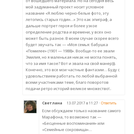
от вошедшего материала. Но на сегодня весь
мой задуманный проект носит условное
название «Я люблю черно-белые фото, эту
летопись старых годин…» Это как эпиграф, а
дальше портрет героя и более узкое
определение родства и времени, у всех оно
может быть разное. В моем случае скорее всего
будет звучать так — «Моя семья: бабушка
«Помилее» (1901 — 1988)». Вообще-то ее звали
Эмилия, но я маленькая никак не могла понять,
что за имя такое? Вот и звала на свой манер))).
Конечно, это все мои частные фантазии… Буду с
удовольствием работать по любой выбранной
всеми участниками теме, благо поворотов
подачи ретро историй великое множество!..
Светлана
13.07.2017 в 11:27 ·
Ответить
Если обсуждаем только название самого
Марафона, то возможно так —
«Бесценные воспоминания» или
«Семейные сокровища»…