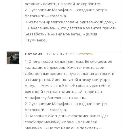
оставить память, но самой не справится.
2. С условиями Марафона — создание ретро-
фотокниги — согласна.
3. Из песни нравятся слова «Родительский дом», »
…Начало начал», «Это детства моментов приют-
Беззаботные жизни моменты…» (Юлия
Наумченко),
Наталия
12.07.2017 в 1:11 ·
Ответить
1. Очень нравится данная тема. Её смыслом. её
красками. её декором. Хочется иметь свои
собственные элементы для создания фотокниги
в стиле рэтро. Именно такой я вижу книгу про
маму…….Мечтаю всё же её сделать для себя и
для своей сестры в память …..А творить в
марафоне у Ангелины-это жизнь.
2. С условиями Марафона — создание ретро-
фотокниги — согласна.
3. Название «Бесценные воспоминания». Для
своей про мамочку «Мама… моя милая
Мамочка… » Но тут надо еще подумать….