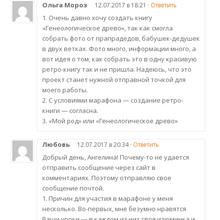
Ольга Мороз
12.07.2017 в 18:21 ·
Ответить
1. Очень давно хочу создать книгу
«Генеологическое древо», так как смогла
собрать фото от прапрадедов, бабушек-дедушек
в двух ветках. Фото много, информации много, а
вот идея о том, как собрать это в одну красивую
ретро-книгу так и не пришла. Надеюсь, что это
проект станет нужной отправной точкой для
моего работы.
2. С условиями марафона — создание ретро-
книги — согласна.
3. «Мой род» или «Генеологическое древо»
Любовь
12.07.2017 в 20:34 ·
Ответить
Добрый день, Ангелина! Почему-то не удается
отправить сообщение через сайт в
комментариях. Поэтому отправляю свое
сообщение почтой.
1. Причин для участия в марафоне у меня
несколько. Во-первых, мне безумно нравятся
Ваши уроки — в каждом из них своя изюминка и