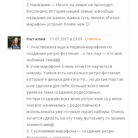
3. Название — Ничто на земле не проходит
бесследно, История нашей семьи, а вообще,
название не важно, важна суть, меня и «Ретро-
марафон» устроит более чем 🙂
Наталия
11.07.2017 в 23:07 ·
Ответить
1. Участвовала еще в первом марафоне по
созданию ретро-фотокниг… с тех пор — это моя
любимая тема)))))
В этом марафоне очень хочется научиться
новому. У меня есть несколько ретро-фотокниг,
которые я делала для кого-то… но до сих пор так
и не сделала для себя. Больше всего меня
увлекла тема создания родословных.
Но при создании всех моих ретро-книг (а у меня
они все начинались с родословных) я
использовала уже готовые скрап-наборы. Очень
хочется сделать на эту тему фотокнигу со своими
элементами)))
2. С условиями марафона — создание ретро-
фотокниги — согласна.