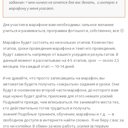
задания» = мне ничего не хочется для вас делать, и интерес к
марафону у меня угасает.
Для участия в марафоне вам необходимы: сильное желание
учиться и развиваться, программа фотошоп и, собственно, все 🙂
Марафон будет состоять из нескольких этапов. Количество
этапов, сроки проведения марафона и темп его проведения,
будут зависеть напрямую от вашего усердия и результатов. В
данный момент я рассчитываю на 4-5 этапов, срок — около 2,5
месяцев. На каждый этап — 10-14 дней.
И не думайте, что просто записавшись на марафон, вы
автоматом будете получать «закрытые» задания и уроки. Они
будут в основном во второй части марафона, до которого вам
еще нужно будет дойти, приложив для этого немало усилий.
Подумайте прежде, чем вписываться. Не занимайте места тех,
кто действительно готов трудиться и получать
знания! Подобные тренинги, обучение, марафоны и т.д. — в
свободном доступе в интернете найти сложно. Я не беру с вас за
это ни копейки. В обмен за мою работу, усилия (в первую