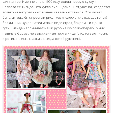
Финнангер. Именно она в 1999 году сшила первую куклу и
назвала её Тильда. Эта кукла очень домашняя, уютная, создается
только из натуральных тканей светлых оттенков. Это может
быть ситец, лён с простым рисунком (полоска, клетка, цветочек)
без лишних «украшательств» в виде страз, бахромы и т.д. По
сути, Тильда напоминает наши русские куколки-обереги. У них
пышные формы, не выраженные черты лица (отсутствуют носик
и ротик, но есть глазки и всегда яркий румянец).