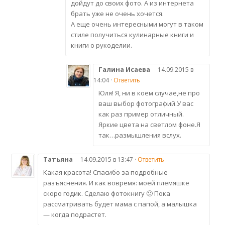
дойдут до своих фото. А из интернета
брать уже не очень хочется.
А еще очень интересными могут в таком
стиле получиться кулинарные книги и
книги о рукоделии.
Галина Исаева
14.09.2015 в
14:04 ·
Ответить
Юля! Я, ни в коем случае,не про
ваш выбор фотографий.У вас
как раз пример отличный.
Яркие цвета на светлом фоне.Я
так…размышления вслух.
Татьяна
14.09.2015 в 13:47 ·
Ответить
Какая красота! Спасибо за подробные
разъяснения. И как вовремя: моей племяшке
скоро годик. Сделаю фотокнигу 🙂 Пока
рассматривать будет мама с папой, а малышка
— когда подрастет.