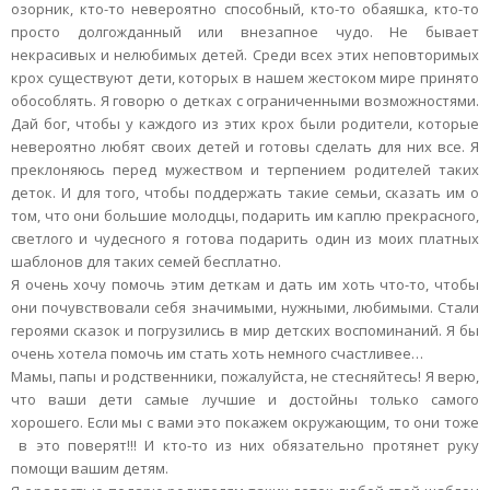
озорник, кто-то невероятно способный, кто-то обаяшка, кто-то
просто долгожданный или внезапное чудо. Не бывает
некрасивых и нелюбимых детей. Среди всех этих неповторимых
крох существуют дети, которых в нашем жестоком мире принято
обособлять. Я говорю о детках с ограниченными возможностями.
Дай бог, чтобы у каждого из этих крох были родители, которые
невероятно любят своих детей и готовы сделать для них все. Я
преклоняюсь перед мужеством и терпением родителей таких
деток. И для того, чтобы поддержать такие семьи, сказать им о
том, что они большие молодцы, подарить им каплю прекрасного,
светлого и чудесного я готова подарить один из моих платных
шаблонов для таких семей бесплатно.
Я очень хочу помочь этим деткам и дать им хоть что-то, чтобы
они почувствовали себя значимыми, нужными, любимыми. Стали
героями сказок и погрузились в мир детских воспоминаний. Я бы
очень хотела помочь им стать хоть немного счастливее…
Мамы, папы и родственники, пожалуйста, не стесняйтесь! Я верю,
что ваши дети самые лучшие и достойны только самого
хорошего. Если мы с вами это покажем окружающим, то они тоже
в это поверят!!! И кто-то из них обязательно протянет руку
помощи вашим детям.