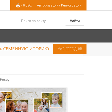
-
0
р
уб.
Авторизация / Регистрация
ять СЕМЕЙНУЮ ИТОРИЮ
УЖЕ СЕГОДНЯ!
Posey.