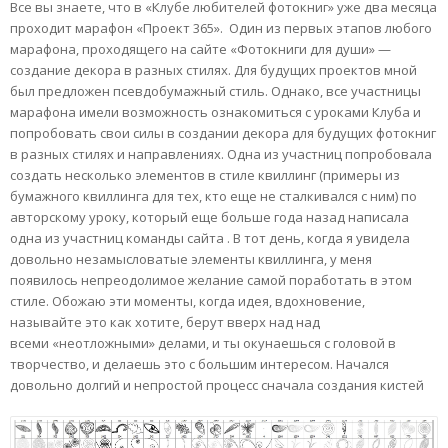
Все вы знаете, что в «Клубе любителей фотокниг» уже два месяца
проходит марафон «Проект 365». Один из первых этапов любого
марафона, проходящего на сайте «Фотокниги для души» —
создание декора в разных стилях. Для будущих проектов мной
был предложен псевдобумажный стиль. Однако, все участницы
марафона имели возможность ознакомиться с уроками Клуба и
попробовать свои силы в создании декора для будущих фотокниг
в разных стилях и направлениях. Одна из участниц попробовала
создать несколько элементов в стиле квиллинг (примеры из
бумажного квиллинга для тех, кто еще не сталкивался с ним) по
авторскому уроку, который еще больше года назад написала
одна из участниц команды сайта . В тот день, когда я увидела
довольно незамысловатые элементы квиллинга, у меня
появилось непреодолимое желание самой поработать в этом
стиле. Обожаю эти моменты, когда идея, вдохновение,
называйте это как хотите, берут вверх над над
всеми «неотложными» делами, и ты окунаешься с головой в
творчество, и делаешь это с большим интересом. Начался
довольно долгий и непростой процесс сначала создания кистей