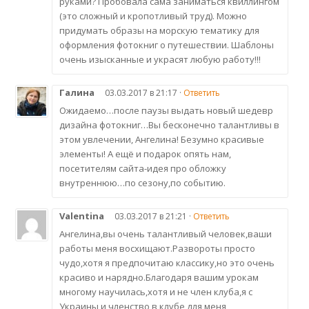
руками? Пробовала сама заниматься квиллингом
(это сложный и кропотливый труд). Можно
придумать образы на морскую тематику для
оформления фотокниг о путешествии. Шаблоны
очень изысканные и украсят любую работу!!!
Галина
03.03.2017 в 21:17 ·
Ответить
Ожидаемо…после паузы выдать новый шедевр
дизайна фотокниг…Вы бесконечно талантливы в
этом увлечении, Ангелина! Безумно красивые
элементы! А ещё и подарок опять нам,
посетителям сайта-идея про обложку
внутреннюю…по сезону,по событию.
Valentina
03.03.2017 в 21:21 ·
Ответить
Ангелина,вы очень талантливый человек,ваши
работы меня восхищают.Развороты просто
чудо,хотя я предпочитаю классику,но это очень
красиво и нарядно.Благодаря вашим урокам
многому научилась,хотя и не член клуба,я с
Украины и членство в клубе для меня