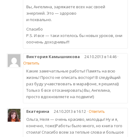
Вы, Ангелина, заряжаете всех нас своей
энергией. Это — здорово
и похвально.
Спасибо
P.S. И все — таки хотелось бы новых уроков, они
ооочень доходчивы!!!
Виктория Камышникова
24.10.2013 в 14:46 ·
Ответить
Какие замечатльные работы! Память на всю
жизнь! Просто не описать восторг! В следуйщий
раз буду учавствовать в марафоне, я решила))
Только б все отсканировать) Вы, Ангелина,
просто вдохновляете на подвиги!)
Екатерина
24.10.2013 в 16:12 ·
Ответить
Ольга, Неля — очень красиво, молодцы! Ну и я,
конечно, тоже)Работы было много, но книга того
стоила! Спасибо всем за теплые слова и большое