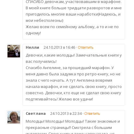
СПАСИБО девочкам, участвовавшим в марафоне.
В моей книге больше тридцати разворотов и мне
пригодилось многие ваши наработки)Надеюсь, и
мои небесполезны)
Желаю всем по семейному альбому, а то и не по
одному!
Нелли
24.10.2013 в 16:46 ·
Ответить
Девочки, какие молодцы! Замечательные книги у
вас получились!
Спасибо Ангелине, за прошедший марафон. У
меня давно была задумка про ретро-книгу, но не
знала с чего начать. А тут Ангелина вовремя
начала марафон, и не сделать свою книгу, просто
совестно. Девочки, кто еще не сделал свою книгу
подтягивайтесь! Желаю все удачи!
Светлана
24.10.2013 в 22:34 ·
Ответить
Молодцы! Молодцы! Молодцы! Такие знакомые и
прекрасные страницы!! Смотрела с большим
интересом. Свою книгу я тоже напечатала, но