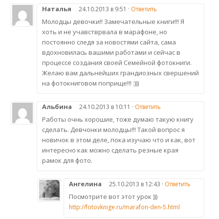
Наталья
24.10.2013 в 9:51 ·
Ответить
Молодцы девочки!! Замечательные книги!!! Я
хоть и не учавстврвала в марафоне, но
постоянно следя за новостями сайта, сама
вдохновилась вашими работами и сейчас в
процессе создания своей Семейной фотокниги.
Желаю вам дальнейших грандиозных свершений
на фотокниговом поприще!!! :)))
Альбина
24.10.2013 в 10:11 ·
Ответить
Работы очнь хорошие, тоже думаю такую книгу
сделать. Девчонки молодцы!!! Такой вопрос я
новичок в этом деле, пока изучаю что и как, вот
интересно как можно сделать резные края
рамок для фото.
Ангелина
25.10.2013 в 12:43 ·
Ответить
Посмотрите вот этот урок )))
http://fotovknige.ru/marafon-den-5.html