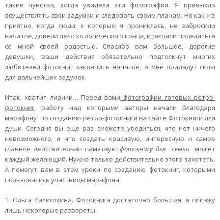
такие чувства, когда увидела эти фотографии. Я привыкла
осуществлять свои задумки и следовать своим планам. Но как же
приятно, когда люди, к которым я прониклась, не забросили
начатое, довели дело ко логического конца, и решили поделиться
со мной своей радостью. Спасибо вам большое, дорогие
девушки, ваши действия обязательно подтолкнут многих
любителей фотокниг закончить начатое, а мне придадут силы
для дальнейших задумок.
Итак, хватит лирики… Перед вами
фотографии готовых ретро-
фотокниг
, работу над которыми авторы начали благодаря
марафону по созданию ретро-фотокниги на сайте Фотокниги для
души. Сегодня вы еще раз сможете убедиться, что нет ничего
невозможного, и что создать красивую, интересную и самое
главное действительно памятную
фотокнигу для семьи
может
каждый желающий. Нужно только действительно этого захотеть.
А помогут вам в этом уроки по созданию фотокниг, которыми
пользовались участницы марафона.
1. Ольга Калюшкина. Фотокнига достаточно большая, я покажу
лишь некоторые развороты.