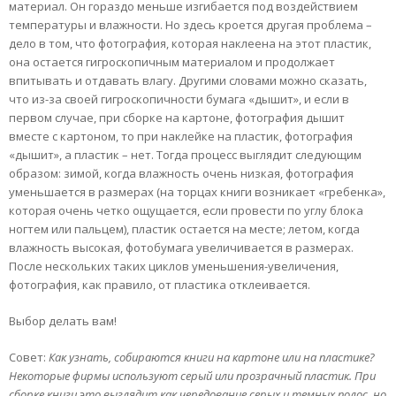
материал. Он гораздо меньше изгибается под воздействием
температуры и влажности. Но здесь кроется другая проблема –
дело в том, что фотография, которая наклеена на этот пластик,
она остается гигроскопичным материалом и продолжает
впитывать и отдавать влагу. Другими словами можно сказать,
что из-за своей гигроскопичности бумага «дышит», и если в
первом случае, при сборке на картоне, фотография дышит
вместе с картоном, то при наклейке на пластик, фотография
«дышит», а пластик – нет. Тогда процесс выглядит следующим
образом: зимой, когда влажность очень низкая, фотография
уменьшается в размерах (на торцах книги возникает «гребенка»,
которая очень четко ощущается, если провести по углу блока
ногтем или пальцем), пластик остается на месте; летом, когда
влажность высокая, фотобумага увеличивается в размерах.
После нескольких таких циклов уменьшения-увеличения,
фотография, как правило, от пластика отклеивается.
Выбор делать вам!
Совет:
Как узнать, собираются книги на картоне или на пластике?
Некоторые фирмы используют серый или прозрачный пластик. При
сборке книги это выглядит как чередование серых и темных полос, но