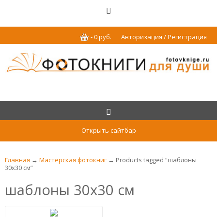
-
0
р
уб.
Авторизация / Регистрация
Открыть сайтбар
Главная
→
Мастерская фотокниг
→ Products tagged “шаблоны
30x30 см”
шаблоны 30x30 см