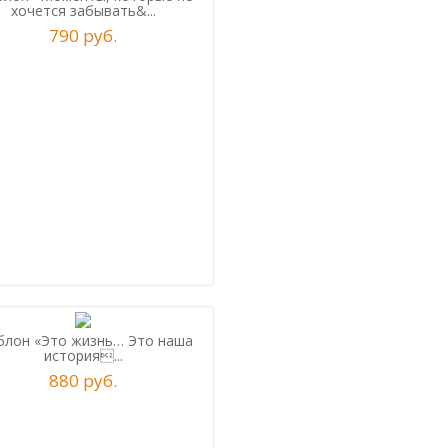
хочется забывать&...
790
р
уб.
лон «Это жизнь… Это наша
история...
880
р
уб.