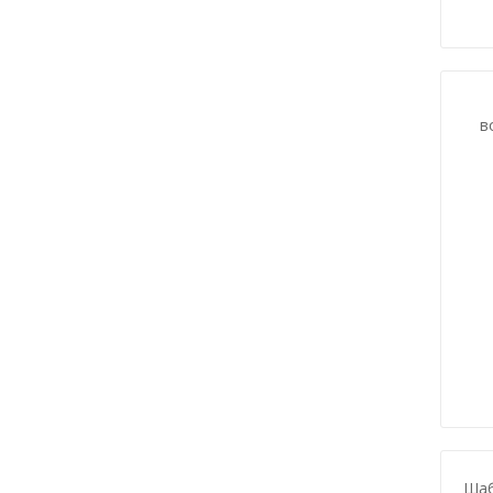
в
Шаб