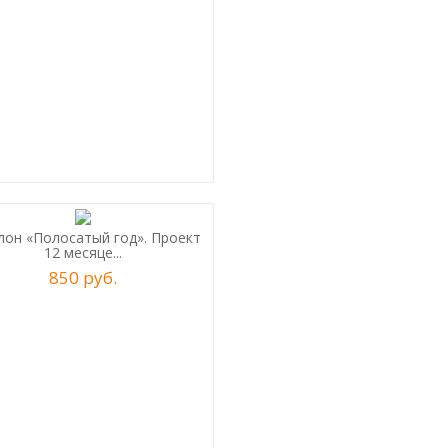
он «Полосатый год». Проект
12 месяце...
850
р
уб.