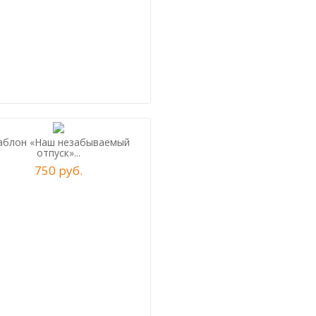
блон «Наш незабываемый
отпуск»...
750
р
уб.