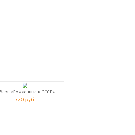
лон «Рожденные в СССР»...
720
р
уб.