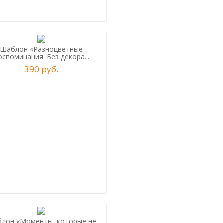
Шаблон «Разноцветные
оспоминания. Без декора...
390
р
уб.
лон «Моменты, которые не