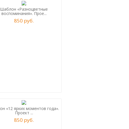
Шаблон «Разноцветные
воспоминания». Прое...
850
р
уб.
н «12 ярких моментов года».
Проект ...
850
р
уб.