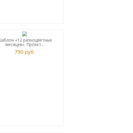
аблон «12 разноцветных
месяцев». Проект...
790
р
уб.