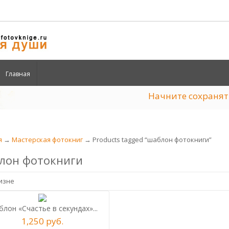
Главная
Начните сохран
я
→
Мастерская фотокниг
→ Products tagged “шаблон фотокниги”
лон фотокниги
лон «Счастье в секундах»...
1,250
р
уб.