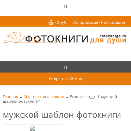
-
0
р
уб.
Авторизация / Регистрация
Открыть сайтбар
Главная
→
Мастерская фотокниг
→ Products tagged “мужской
шаблон фотокниги”
мужской шаблон фотокниги