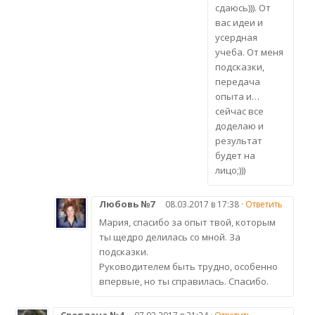
сдаюсь))). От
вас идеи и
усердная
учеба. От меня
подсказки,
передача
опыта и…
сейчас все
доделаю и
результат
будет на
лицо;)))
Любовь №7
08.03.2017 в 17:38 ·
Ответить
Мария, спасибо за опыт твой, которым
ты щедро делилась со мной. За
подсказки.
Руководителем быть трудно, особенно
впервые, но ты справилась. Спасибо.