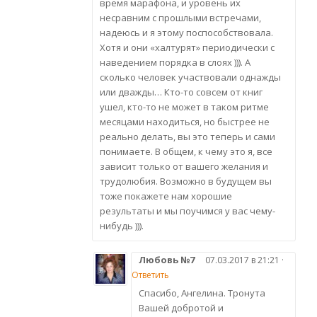
время марафона, и уровень их
несравним с прошлыми встречами,
надеюсь и я этому поспособствовала.
Хотя и они «халтурят» периодически с
наведением порядка в слоях ))). А
сколько человек участвовали однажды
или дважды… Кто-то совсем от книг
ушел, кто-то не может в таком ритме
месяцами находиться, но быстрее не
реально делать, вы это теперь и сами
понимаете. В общем, к чему это я, все
зависит только от вашего желания и
трудолюбия. Возможно в будущем вы
тоже покажете нам хорошие
результаты и мы поучимся у вас чему-
нибудь ))).
Любовь №7
07.03.2017 в 21:21 ·
Ответить
Спасибо, Ангелина. Тронута
Вашей добротой и