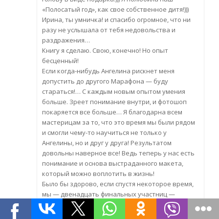
«Полосатый год», как свое собственное дитя!)))
Ирина, ты умничка! и спасибо огромное, что ни
разу не услышала от тебя недовольства и
раздражения…
Книгу я сделаю. Свою, конечно! Но опыт
бесценный!
Если когда-нибудь Ангелина рискнет меня
допустить до другого Марафона — буду
стараться!… С каждым новым опытом умения
больше. Зреет понимание внутри, и фотошоп
покаряется все больше… Я благодарна всем
мастерицам за то, что это время мы были рядом
и смогли чему-то научиться не только у
Ангелины, но и друг у друга! Результатом
довольны наверное все! Ведь теперь у нас есть
понимание и основа выстраданного макета,
который можно воплотить в жизнь!
Было бы здорово, если спустя некоторое время,
мы — двенадцать финальных участниц —
покажем, что у нас получилось и к каким
вершинам мы дотянулись в своем личном,