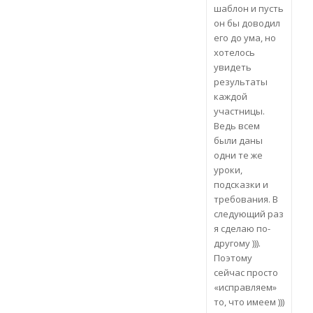
шаблон и пусть
он бы доводил
его до ума, но
хотелось
увидеть
результаты
каждой
участницы.
Ведь всем
были даны
одни те же
уроки,
подсказки и
требования. В
следующий раз
я сделаю по-
другому ))).
Поэтому
сейчас просто
«исправляем»
то, что имеем )))