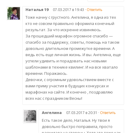
Наталья 19
07.03.2017 в 19:43 ·
Ответить
Тоже начну с грустного. Ангелина, я одна из тех
кто не совсем правильно оформила конечный
результат. За что искренне извиняюсь.
За прошедший марафон огромное спасибо —
спасибо за поддержку, советы, помощь на таком
довольно длительном промежутке времени. А
ведь есть еще личная жизнь. И вы. Ангелина, еще
успели удивить и порадовать нас новыми
шаблонами в технике квилинг. И на все хватало
времени. Поражаюсь.
Девочки, с огромным удовольствием вместе с
вами приму участия в будущих конкурсах и
марафонах на сайте. И конечно , поздравляю
всех нас с праздником Весны!
Ангелина
07.03.2017 в 20:31 ·
Ответить
Есть такое дело, Наталья. Ну твои я
довольно быстро поправила, просто
раскидала на стороны. Хотя это тоже как