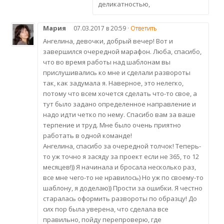
деликатностью,
Мария
07.03.2017 в 20:59 ·
Ответить
Ангелина, девочки, добрый вечер! Вот и
завершился очередной марафон. Люба, спасибо,
что во время работы над шаблонам вы
прислушивались ко мне и сделали развороты
так, как задумала я. Наверное, это нелегко,
потому что всем хочется сделать что-то свое, а
тут было задано определенное направление и
надо идти четко по нему. Спасибо вам за ваше
терпение и труд. Мне было очень приятно
работать в одной команде!
Ангелина, спасибо за очередной толчок! Теперь-
то уж точно я засяду за проект если не 365, то 12
месяцев!)) Я начинала и бросала несколько раз,
все мне чего-то не нравилось) Но уж по своему-то
шаблону, я доделаю)) Прости за ошибки. Я честно
старалась оформить развороты по образцу! До
сих пор была уверена, что сделала все
правильно, пойду перепроверю, где