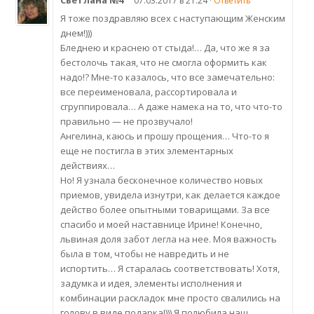
Светлана №4
07.03.2017 в 21:24 ·
Ответить
Я тоже поздравляю всех с наступающим Женским
днем!)))
Бледнею и краснею от стыда!… Да, что же я за
бестолочь такая, что не смогла оформить как
надо!? Мне-то казалось, что все замечательно:
все переименовала, рассортировала и
сгруппировала… А даже намека на то, что что-то
правильно — не прозвучало!
Ангелина, каюсь и прошу прощения… Что-то я
еще не постигла в этих элементарных
действиях…
Но! Я узнала бесконечное количество новых
приемов, увидела изнутри, как делается каждое
действо более опытными товарищами. За все
спасибо и моей наставнице Ирине! Конечно,
львиная доля забот легла на нее. Моя важность
была в том, чтобы не навредить и не
испортить… Я старалась соответствовать! Хотя,
задумка и идея, элементы исполнения и
комбинации раскладок мне просто свалились на
голову в виде подарка!))) Я полюбила наш