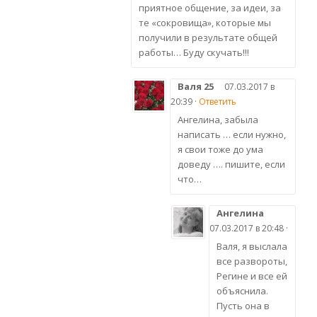
приятное общение, за идеи, за
те «сокровища», которые мы
получили в результате общей
работы… Буду скучать!!!
Валя 25
07.03.2017 в
20:39 ·
Ответить
Ангелина, забыла
написать … если нужно,
я свои тоже до ума
доведу …. пишите, если
что…
Ангелина
07.03.2017 в 20:48 ·
Валя, я выслала
все развороты,
Регине и все ей
объяснила.
Пусть она в