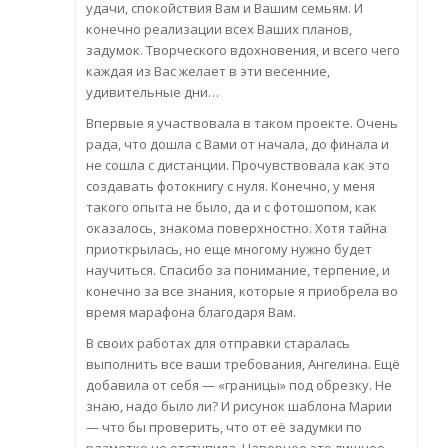
удачи, спокойствия Вам и Вашим семьям. И
конечно реализации всех Ваших планов,
задумок. Творческого вдохновения, и всего чего
каждая из Вас желает в эти весенние,
удивительные дни…
Впервые я участвовала в таком проекте. Очень
рада, что дошла с Вами от начала, до финала и
не сошла с дистанции. Прочувствовала как это
создавать фотокнигу с нуля. Конечно, у меня
такого опыта не было, да и с фотошопом, как
оказалось, знакома поверхностно. Хотя тайна
приоткрылась, но еще многому нужно будет
научиться. Спасибо за понимание, терпение, и
конечно за все знания, которые я приобрела во
время марафона благодаря Вам.
В своих работах для отправки старалась
выполнить все ваши требования, Ангелина. Ещё
добавила от себя — «границы» под обрезку. Не
знаю, надо было ли? И рисунок шаблона Марии
— что бы проверить, что от её задумки по