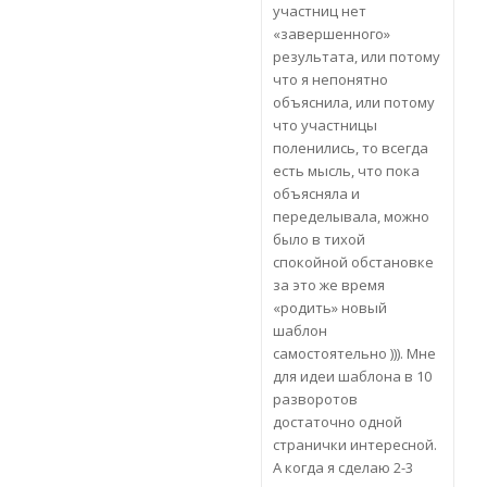
участниц нет
«завершенного»
результата, или потому
что я непонятно
объяснила, или потому
что участницы
поленились, то всегда
есть мысль, что пока
объясняла и
переделывала, можно
было в тихой
спокойной обстановке
за это же время
«родить» новый
шаблон
самостоятельно ))). Мне
для идеи шаблона в 10
разворотов
достаточно одной
странички интересной.
А когда я сделаю 2-3