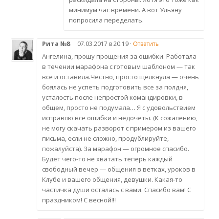
минимум час времени. А вот Ульяну
попросила переделать.
Рита №8
07.03.2017 в 20:19 ·
Ответить
Ангелина, прошу прощения за ошибки. Работала
в течении марафона с готовым шаблоном — так
все и оставила.Честно, просто щелкнула — очень
боялась не успеть подготовить все за полдня,
усталость после непростой командировки, в
общем, просто не подумала… Я с удовольствием
исправлю все ошибки и недочеты. (К сожалению,
не могу скачать разворот с примером из вашего
письма, если не сложно, продублируйте,
пожалуйста). За марафон — огромное спасибо.
Будет чего-то не хватать теперь каждый
свободный вечер — общения в ветках, уроков в
Клубе и вашего общения, девушки. Какая-то
частичка души осталась с вами. Спасибо вам! С
праздником! С весной!!!