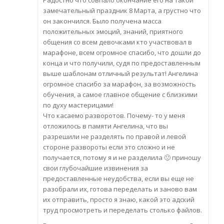
Радостно что совпало окончание его на такой
замечательный праздник 8 Марта, а грустно что
он закончился. Было получена масса
положительных эмоций, знаний, приятного
общения со всем девочками кто участвовал в
марафоне, всем огромное спасибо, что дошли до
конца и что получили, судя по предоставленным
выше шаблонам отличный результат! Ангелина
огромное спасибо за марафон, за возможность
обучения, а самое главное общение с близкими
по духу мастерицами!
Что касаемо разворотов. Почему- то у меня
отложилось в памяти Ангелина, что вы
разрешили не разделять по правой и левой
стороне развороты если это сложно и не
получается, потому я и не разделила 🙁 приношу
свои глубочайшие извинения за
предоставленные неудобства, если вы еще не
разобрали их, готова переделать и заново вам
их отправить, просто я знаю, какой это адский
труд просмотреть и переделать столько файлов.