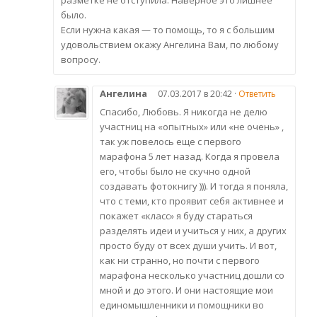
разметке не отступила. Наверное это лишнее
было.
Если нужна какая — то помощь, то я с большим
удовольствием окажу Ангелина Вам, по любому
вопросу.
Ангелина
07.03.2017 в 20:42 ·
Ответить
Спасибо, Любовь. Я никогда не делю
участниц на «опытных» или «не очень» ,
так уж повелось еще с первого
марафона 5 лет назад. Когда я провела
его, чтобы было не скучно одной
создавать фотокнигу ))). И тогда я поняла,
что с теми, кто проявит себя активнее и
покажет «класс» я буду стараться
разделять идеи и учиться у них, а других
просто буду от всех души учить. И вот,
как ни странно, но почти с первого
марафона несколько участниц дошли со
мной и до этого. И они настоящие мои
единомышленники и помощники во