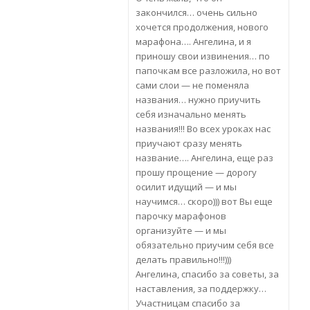
закончился… очень сильно
хочется продолжения, нового
марафона…. Ангелина, и я
приношу свои извинения… по
папочкам все разложила, но вот
сами слои — не поменяла
названия… нужно приучить
себя изначально менять
названия!!! Во всех уроках нас
приучают сразу менять
название…. Ангелина, еще раз
прошу прощение — дорогу
осилит идущий — и мы
научимся… скоро))) вот Вы еще
парочку марафонов
организуйте — и мы
обязательно приучим себя все
делать правильно!!!)))
Ангелина, спасибо за советы, за
наставления, за поддержку…
Участницам спасибо за