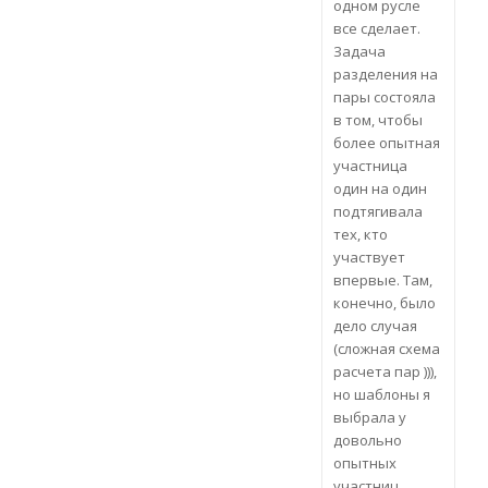
одном русле
все сделает.
Задача
разделения на
пары состояла
в том, чтобы
более опытная
участница
один на один
подтягивала
тех, кто
участвует
впервые. Там,
конечно, было
дело случая
(сложная схема
расчета пар ))),
но шаблоны я
выбрала у
довольно
опытных
участниц