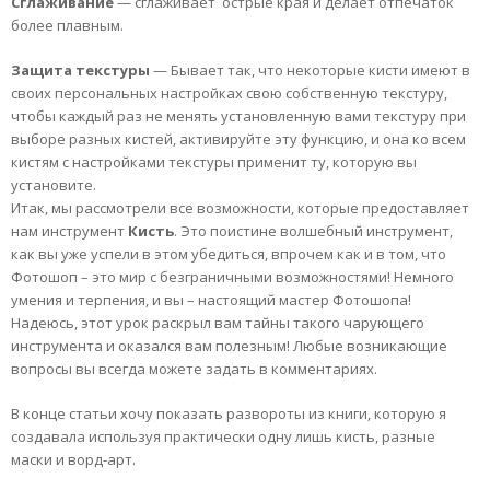
Сглаживание
— сглаживает острые края и делает отпечаток
более плавным.
Защита
текстуры
— Бывает так, что некоторые кисти имеют в
своих персональных настройках свою собственную текстуру,
чтобы каждый раз не менять установленную вами текстуру при
выборе разных кистей, активируйте эту функцию, и она ко всем
кистям с настройками текстуры применит ту, которую вы
установите.
Итак, мы рассмотрели все возможности, которые предоставляет
нам инструмент
Кисть
. Это поистине волшебный инструмент,
как вы уже успели в этом убедиться, впрочем как и в том, что
Фотошоп – это мир с безграничными возможностями! Немного
умения и терпения, и вы – настоящий мастер Фотошопа!
Надеюсь, этот урок раскрыл вам тайны такого чарующего
инструмента и оказался вам полезным! Любые возникающие
вопросы вы всегда можете задать в комментариях.
В конце статьи хочу показать развороты из книги, которую я
создавала используя практически одну лишь кисть, разные
маски и ворд-арт.