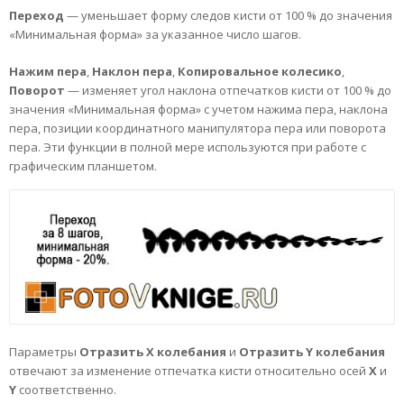
Переход
— уменьшает форму следов кисти от 100 % до значения
«Минимальная форма» за указанное число шагов.
Нажим
пера
,
Наклон
пера
,
Копировальное
колесико
,
Поворот
— изменяет угол наклона отпечатков кисти от 100 % до
значения «Минимальная форма» с учетом нажима пера, наклона
пера, позиции координатного манипулятора пера или поворота
пера. Эти функции в полной мере используются при работе с
графическим планшетом.
Параметры
Отразить X колебания
и
Отразить Y колебания
отвечают за изменение отпечатка кисти относительно осей
X
и
Y
соответственно.