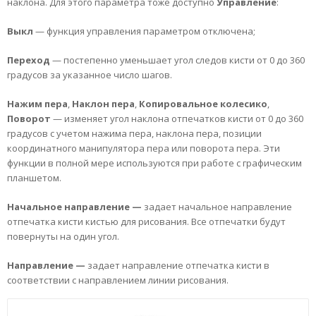
наклона. Для этого параметра тоже доступно
Управление
:
Выкл
— функция управления параметром отключена;
Переход
— постепенно уменьшает угол следов кисти от 0 до 360
градусов за указанное число шагов.
Нажим
пера
,
Наклон
пера
,
Копировальное
колесико
,
Поворот
— изменяет угол наклона отпечатков кисти от 0 до 360
градусов с учетом нажима пера, наклона пера, позиции
координатного манипулятора пера или поворота пера. Эти
функции в полной мере используются при работе с графическим
планшетом.
Начальное
направление —
задает начальное направление
отпечатка кисти кистью для рисования. Все отпечатки будут
повернуты на один угол.
Направление —
задает направление отпечатка кисти в
соответствии с направлением линии рисования.