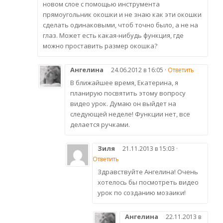
новом слое с помощью инструмента
прямоугольник окошки и не знаю как эти окошки
сделать одинаковыми, чтоб точно было, а не на
глаз. Может есть какая-нибудь функция, где
можно проставить размер окошка?
Ангелина
24.06.2012 в 16:05 ·
Ответить
В ближайшее время, Екатерина, я
планирую посвятить этому вопросу
видео урок. Думаю он выйдет на
следующей неделе! Функции нет, все
делается ручками.
Зиля
21.11.2013 в 15:03 ·
Ответить
Здравствуйте Ангелина! Очень
хотелось бы посмотреть видео
урок по созданию мозаики!
Ангелина
22.11.2013 в