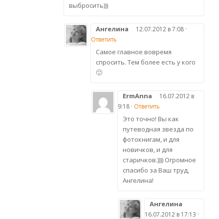
выбросить)))
Ангелина
12.07.2012 в 7:08 ·
Ответить
Самое главное вовремя
спросить. Тем более есть у кого
🙂
ErmAnna
16.07.2012 в
9:18 ·
Ответить
Это точно! Вы как
путеводная звезда по
фотокнигам, и для
новичков, и для
старичков.)))) Огромное
спасибо за Ваш труд,
Ангелина!
Ангелина
16.07.2012 в 17:13 ·