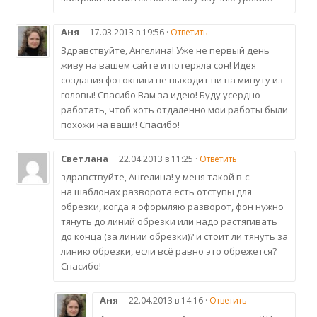
Аня
17.03.2013 в 19:56 ·
Ответить
Здравствуйте, Ангелина! Уже не первый день
живу на вашем сайте и потеряла сон! Идея
создания фотокниги не выходит ни на минуту из
головы! Спасибо Вам за идею! Буду усердно
работать, чтоб хоть отдаленно мои работы были
похожи на ваши! Спасибо!
Светлана
22.04.2013 в 11:25 ·
Ответить
здравствуйте, Ангелина! у меня такой в-с:
на шаблонах разворота есть отступы для
обрезки, когда я оформляю разворот, фон нужно
тянуть до линий обрезки или надо растягивать
до конца (за линии обрезки)? и стоит ли тянуть за
линию обрезки, если всё равно это обрежется?
Спасибо!
Аня
22.04.2013 в 14:16 ·
Ответить