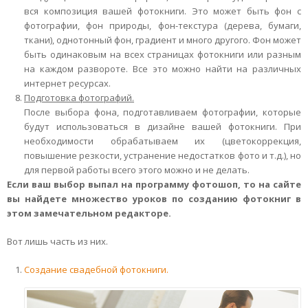
вся композиция вашей фотокниги. Это может быть фон с
фотографии, фон природы, фон-текстура (дерева, бумаги,
ткани), однотонный фон, градиент и много другого. Фон может
быть одинаковым на всех страницах фотокниги или разным
на каждом развороте. Все это можно найти на различных
интернет ресурсах.
Подготовка фотографий.
После выбора фона, подготавливаем фотографии, которые
будут использоваться в дизайне вашей фотокниги. При
необходимости обрабатываем их (цветокоррекция,
повышение резкости, устранение недостатков фото и т.д.), но
для первой работы всего этого можно и не делать.
Если ваш выбор выпал на программу фотошоп, то на сайте
вы найдете множество уроков по созданию фотокниг в
этом замечательном редакторе.
Вот лишь часть из них.
Создание свадебной фотокниги.