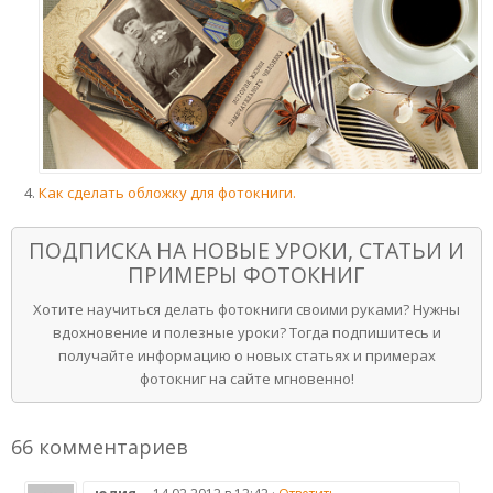
Как сделать обложку для фотокниги.
ПОДПИСКА НА НОВЫЕ УРОКИ, СТАТЬИ И
ПРИМЕРЫ ФОТОКНИГ
Хотите научиться делать фотокниги своими руками? Нужны
вдохновение и полезные уроки? Тогда подпишитесь и
получайте информацию о новых статьях и примерах
фотокниг на сайте мгновенно!
66 комментариев
юлия