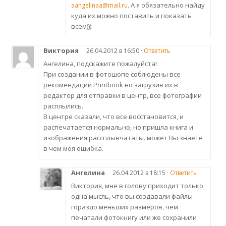
. А я обязательно найду
aangelinaa@mail.ru
куда их можно поставить и показать
всем)))
Виктория
26.04.2012 в 16:50 ·
Ответить
Ангелина, подскажите пожалуйста!
При создании в фотошопе соблюдены все
рекомендации Printbook но загрузив их в
редактор для отправки в центр, все фотографии
расплылись.
В центре сказали, что все восстановится, и
распечатается нормально, но пришла книга и
изображения рассплывчататы. может Вы знаете
в чем моя ошибка.
Ангелина
26.04.2012 в 18:15 ·
Ответить
Виктория, мне в голову приходит только
одна мысль, что вы создавали файлы
гораздо меньших размеров, чем
печатали фотокнигу или же сохранили