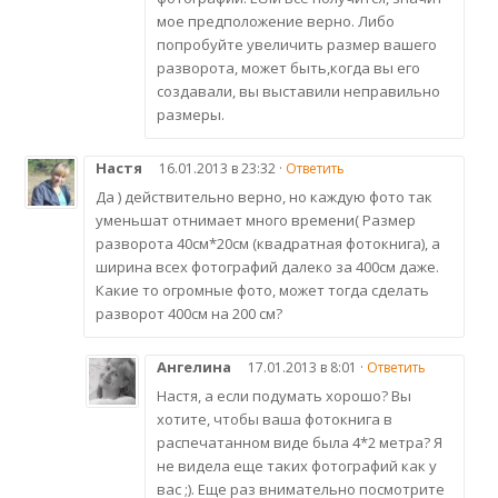
мое предположение верно. Либо
попробуйте увеличить размер вашего
разворота, может быть,когда вы его
создавали, вы выставили неправильно
размеры.
Настя
16.01.2013 в 23:32 ·
Ответить
Да ) действительно верно, но каждую фото так
уменьшат отнимает много времени( Размер
разворота 40см*20см (квадратная фотокнига), а
ширина всех фотографий далеко за 400см даже.
Какие то огромные фото, может тогда сделать
разворот 400см на 200 см?
Ангелина
17.01.2013 в 8:01 ·
Ответить
Настя, а если подумать хорошо? Вы
хотите, чтобы ваша фотокнига в
распечатанном виде была 4*2 метра? Я
не видела еще таких фотографий как у
вас ;). Еще раз внимательно посмотрите