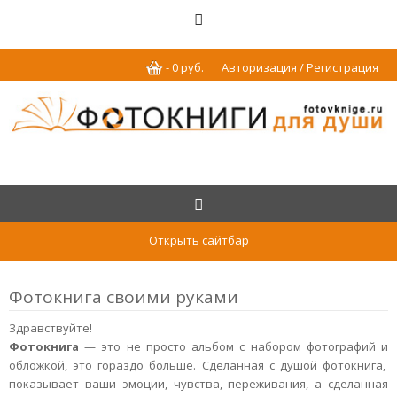
-
0
р
уб.
Авторизация / Регистрация
Открыть сайтбар
Фотокнига своими руками
Здравствуйте!
Фотокнига
— это не просто альбом с набором фотографий и
обложкой, это гораздо больше. Сделанная с душой фотокнига,
показывает ваши эмоции, чувства, переживания, а сделанная