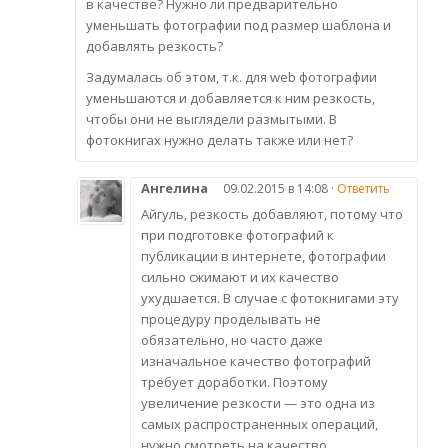
в качестве? Нужно ли предварительно
уменьшать фотографии под размер шаблона и
добавлять резкость?
Задумалась об этом, т.к. для web фотографии
уменьшаются и добавляется к ним резкость,
чтобы они не выглядели размытыми. В
фотокнигах нужно делать также или нет?
Ангелина
09.02.2015 в 14:08 ·
Ответить
Айгуль, резкость добавляют, потому что
при подготовке фотографий к
публикации в интернете, фотографии
сильно сжимают и их качество
ухудшается. В случае с фотокнигами эту
процедуру проделывать не
обязательно, но часто даже
изначальное качество фотографий
требует доработки. Поэтому
увеличение резкости — это одна из
самых распространенных операций,
нужно смотреть на качество