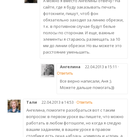
А можно я вместо Ангелины отвечу? На
сайте, где я буду заказывать печать
фотокниги, пишут, чтоб фон
обязательно заходил за линию обрезки,
т.к. в противном случае будут белые
полосы по сторонам. И еще, важные
элементы я стараюсь размещать за 10
мм до линии обрезки. Но вы можете это
расстояние уменьшить.
Ангелина
22.04.2013 в 15:11 ·
Ответить
Все верно написали, Аня ;).
Можете дальше помогать)))
Тали
22.04.2013 в 14:53 ·
Ответить
Ангелина, помогите разобраться вот с таким
вопросом: в первом уроке вы пишете, что можно
работать в любом фотошопе, но когда я следую
вашим заданиям, в вашем уроке в правом
столбике есть окна «абзац», «символ» и «слои», а