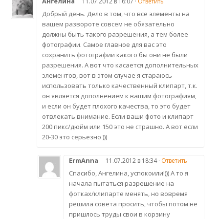
Ангелина
11.07.2012 в 16:07 ·
Ответить
Добрый день. Дело в том, что все элементы на
вашем развороте совсем не обязательно
должны быть такого разрешения, а тем более
фотографии. Самое главное для вас это
сохранить фотографии какого бы они не были
разрешения. А вот что касается дополнительных
элементов, вот в этом случае я стараюсь
использовать только качественный клипарт, т.к.
он является дополнением к вашим фотографиям,
и если он будет плохого качества, то это будет
отвлекать внимание. Если ваши фото и клипарт
200 пикс/дюйм или 150 это не страшно. А вот если
20-30 это серьезно )))
ErmAnna
11.07.2012 в 18:34 ·
Ответить
Спасибо, Ангелина, успокоили!))) А то я
начала пытаться разрешение на
фотках/клипарте менять, но вовремя
решила совета просить, чтобы потом не
пришлось труды свои в корзину