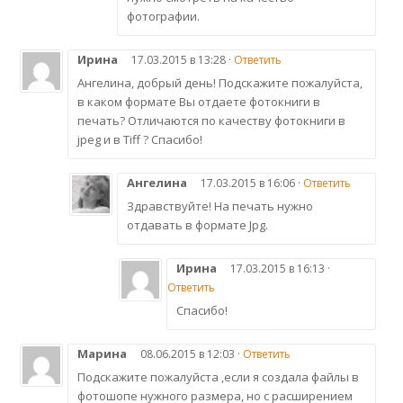
фотографии.
Ирина
17.03.2015 в 13:28 ·
Ответить
Ангелина, добрый день! Подскажите пожалуйста,
в каком формате Вы отдаете фотокниги в
печать? Отличаются по качеству фотокниги в
jpeg и в Tiff ? Спасибо!
Ангелина
17.03.2015 в 16:06 ·
Ответить
Здравствуйте! На печать нужно
отдавать в формате Jpg.
Ирина
17.03.2015 в 16:13 ·
Ответить
Спасибо!
Марина
08.06.2015 в 12:03 ·
Ответить
Подскажите пожалуйста ,если я создала файлы в
фотошопе нужного размера, но с расширением