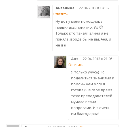
Ангелина
22.04.2013 в 18:58 ·
Ответить
Ну вот у меня помощница
появилась, приятно. Уф 🙂
Только кто такая Галина я не
поняла, вроде бы не вы, Аня, и
не я )))
Аня
22.04.2013 в 21:05 ·
Ответить
Я только учусь) Но
поделиться знаниями и
помочь чем могу я
готова) Я в свое время
тоже преподавателей
мучала всями
вопросами. И я очень
им благодарна!