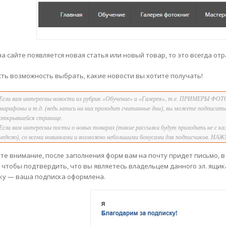
 на сайте появляется новая статья или новый товар, то это всегда о
есть возможность выбрать, какие новости вы хотите получать!
Если вам интересны новости из рубрик «Обучение» и «Галерея», т.е. ПРИМЕРЫ ФОТ
марафоны и т.д. (ведь запись на них проходит считанные дни), вы можете подпис
открывшейся странице.
Если вам интересны посты о новых товарах (такие рассылки будут приходить не с ка
неделю), со всеми новинками и возможно небольшими бонусами для подписчиков. Н
те внимание, после заполнения форм вам на почту придет письмо, 
, чтобы подтвердить, что вы являетесь владельцем данного эл. ящика
ку — ваша подписка оформлена.