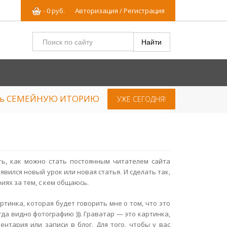
-
0
р
уб.
Авторизация / Регистрация
ять СЕМЕЙНУЮ ИТОРИЮ
УЖЕ СЕГОДНЯ!
ть, как можно стать постоянным читателем сайта
вился новый урок или новая статья. И сделать так,
иях за тем, с кем общаюсь.
ртинка, которая будет говорить мне о том, что это
да видно фотографию ))). Граватар — это картинка,
ентария или записи в блог. Для того, чтобы у вас