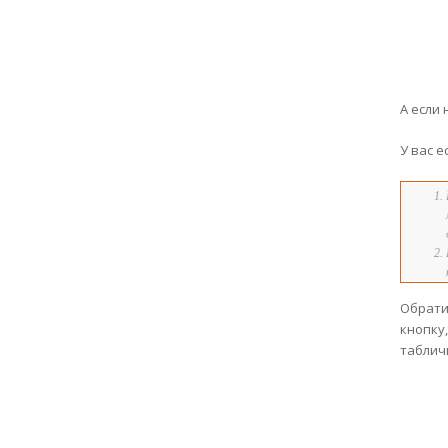
А если
У вас 
Обрати
кнопку
таблич