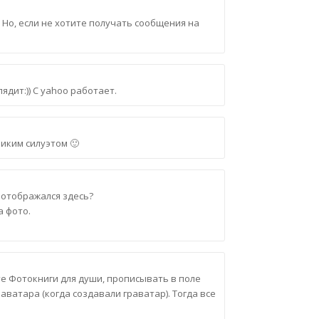
. Но, если не хотите получать сообщения на
ядит:)) С yahoo работает.
ликим силуэтом 🙂
р отображался здесь?
а фото.
е Фотокниги для души, прописывать в поле
раватара (когда создавали граватар). Тогда все