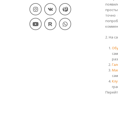
появил
просты
точно 
попроб
коммен
2. На 
Об
сам
раз
Гал
Ма
сам
Клу
гра
Перейт