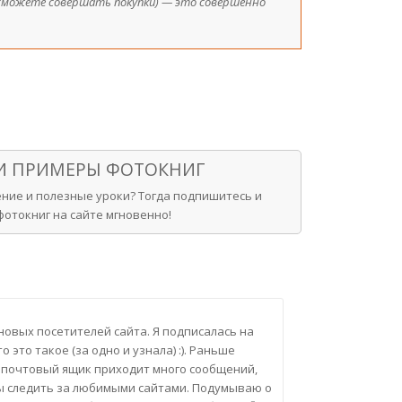
ы сможете совершать покупки) — это совершенно
 И ПРИМЕРЫ ФОТОКНИГ
ние и полезные уроки? Тогда подпишитесь и
отокниг на сайте мгновенно!
новых посетителей сайта. Я подписалась на
 это такое (за одно и узнала) :). Раньше
й почтовый ящик приходит много сообщений,
обы следить за любимыми сайтами. Подумываю о