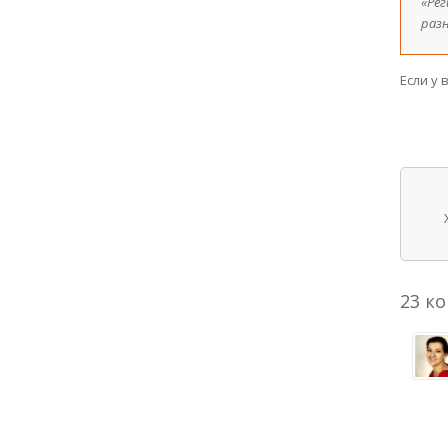
«Ре
разн
Если у
23 к