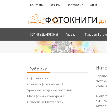
Контакты
Отзывы
Портфолио
Опыт
КУПИТЬ ШАБЛОНЫ
Главная
Галерея фоток
Инте
Рубрики
Здравс
О фотокнигах
Фотокн
Статьи о фотокнигах
чтобы 
Уроки по созданию фотокниг
1. Для
Марафоны и конкурсы
вы. Ва
Новости из Мастерской
котора