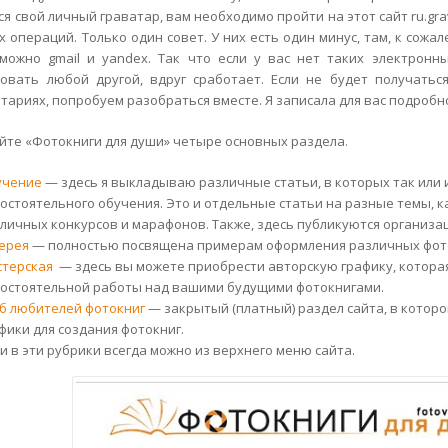
ся свой личный граватар, вам необходимо пройти на этот сайт ru.gra
х операций. Только один совет. У них есть один минус, там, к сожа
можно gmail и yandex. Так что если у вас нет таких электронн
овать любой другой, вдруг сработает. Если не будет получать
тариях, попробуем разобраться вместе. Я записала для вас подроб
сайте «Фотокниги для души» четыре основных раздела.
учение
— здесь я выкладываю различные статьи, в которых так или
остоятельного обучения. Это и отдельные статьи на разные темы, к
личных конкурсов и марафонов. Также, здесь публикуются организац
ерея
— полностью посвящена примерам оформления различных фот
стерская
— здесь вы можете приобрести авторскую графику, которая
остоятельной работы над вашими будущими фотокнигами.
б любителей фотокниг
— закрытый (платный) раздел сайта, в котор
фики для создания фотокниг.
и в эти рубрики всегда можно из верхнего меню сайта.