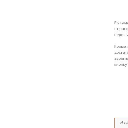
ВЫ сам
от рас
перест
Кроме 
достато
зарегис
кнопку
И з