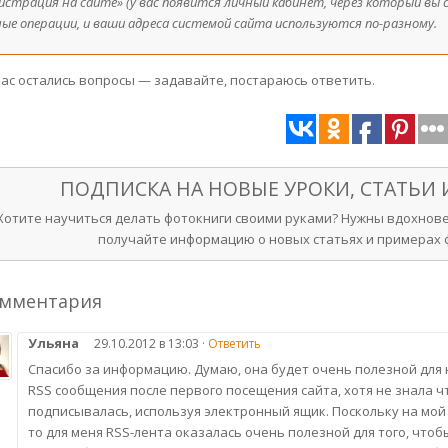
гистрация на сайте» (у вас появится личный кабинет, через который в
ые операции, и ваши адреса системой сайта используются по-разному.
 вас остались вопросы — задавайте, постараюсь ответить.
ПОДПИСКА НА НОВЫЕ УРОКИ, СТАТЬИ
Хотите научиться делать фотокниги своими руками? Нужны вдохнове
получайте информацию о новых статьях и примерах ф
омментария
Ульяна
29.10.2012 в 13:03 ·
Ответить
Спасибо за информацию. Думаю, она будет очень полезной для 
RSS сообщения после первого посещения сайта, хотя не знала что
подписывалась, используя электронный ящик. Поскольку на мо
то для меня RSS-лента оказалась очень полезной для того, чт