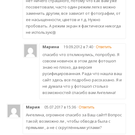
нет ничего страшного, потому что как вам уже
посоветовали, часто один режим легко можно
заменить другим, все зависит от фотографии, от
ее насыщенности, цветов и т.д. Нужно
пробовать. А режим экран я фактически никогда
не использую)))
Марина
19.09.2012 в 7:40 ·
Ответить
спасибо что откликнулись, попробую. Я
совсем новичок в этом деле фотошоп
знаю но плохо, да версия
русифицированная. Рада что нашла ваш
сайт здесь все подробно рассказано. Я и
не думала что у фотошоп столько
возможностей спасибо вам Ангелина!
Мария
05.07.2017 в 15:36 ·
Ответить
Ангелина, огромное спасибо за Ваш сайт!! Вопрос
такой; возможно ли , чтобы обводка была с
прямыми , а не с скруглёнными углами?