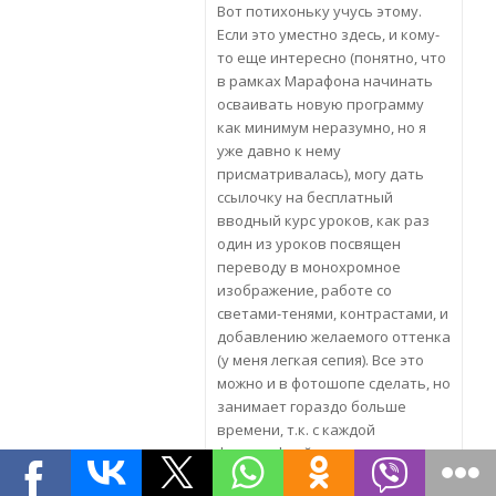
Вот потихоньку учусь этому.
Если это уместно здесь, и кому-
то еще интересно (понятно, что
в рамках Марафона начинать
осваивать новую программу
как минимум неразумно, но я
уже давно к нему
присматривалась), могу дать
ссылочку на бесплатный
вводный курс уроков, как раз
один из уроков посвящен
переводу в монохромное
изображение, работе со
светами-тенями, контрастами, и
добавлению желаемого оттенка
(у меня легкая сепия). Все это
можно и в фотошопе сделать, но
занимает гораздо больше
времени, т.к. с каждой
фотографией надо проделать
весь цикл действий заново.