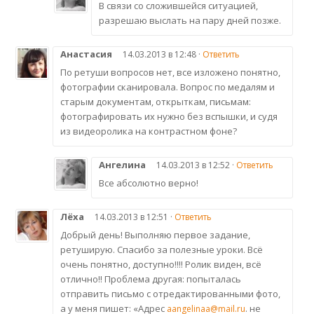
В связи со сложившейся ситуацией,
разрешаю выслать на пару дней позже.
Анастасия
14.03.2013 в 12:48 ·
Ответить
По ретуши вопросов нет, все изложено понятно,
фотографии сканировала. Вопрос по медалям и
старым документам, открыткам, письмам:
фотографировать их нужно без вспышки, и судя
из видеоролика на контрастном фоне?
Ангелина
14.03.2013 в 12:52 ·
Ответить
Все абсолютно верно!
Лёха
14.03.2013 в 12:51 ·
Ответить
Добрый день! Выполняю первое задание,
ретуширую. Спасибо за полезные уроки. Всё
очень понятно, доступно!!!! Ролик виден, всё
отлично!! Проблема другая: попыталась
отправить письмо с отредактированными фото,
а у меня пишет: «Адрес
. не
aangelinaa@mail.ru