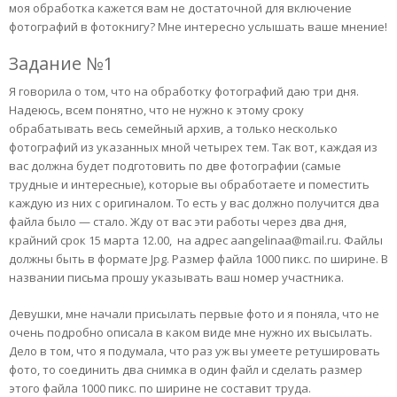
моя обработка кажется вам не достаточной для включение
фотографий в фотокнигу? Мне интересно услышать ваше мнение!
Задание №1
Я говорила о том, что на обработку фотографий даю три дня.
Надеюсь, всем понятно, что не нужно к этому сроку
обрабатывать весь семейный архив, а только несколько
фотографий из указанных мной четырех тем. Так вот, каждая из
вас должна будет подготовить по две фотографии (самые
трудные и интересные), которые вы обработаете и поместить
каждую из них с оригиналом. То есть у вас должно получится два
файла было — стало. Жду от вас эти работы через два дня,
крайний срок 15 марта 12.00, на адрес aangelinaa@mail.ru. Файлы
должны быть в формате Jpg. Размер файла 1000 пикс. по ширине. В
названии письма прошу указывать ваш номер участника.
Девушки, мне начали присылать первые фото и я поняла, что не
очень подробно описала в каком виде мне нужно их высылать.
Дело в том, что я подумала, что раз уж вы умеете ретушировать
фото, то соединить два снимка в один файл и сделать размер
этого файла 1000 пикс. по ширине не составит труда.