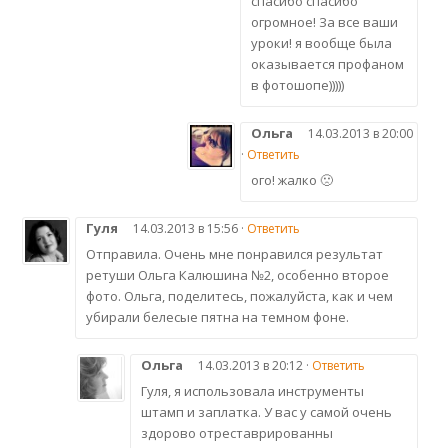
спасибо спасибо
огромное! За все ваши
уроки! я вообще была
оказывается профаном
в фотошопе)))))
Ольга
14.03.2013 в 20:00
·
Ответить
ого! жалко 🙁
Гуля
14.03.2013 в 15:56 ·
Ответить
Отправила. Очень мне понравился результат
ретуши Ольга Калюшина №2, особенно второе
фото. Ольга, поделитесь, пожалуйста, как и чем
убирали белесые пятна на темном фоне.
Ольга
14.03.2013 в 20:12 ·
Ответить
Гуля, я использовала инструменты
штамп и заплатка. У вас у самой очень
здорово отреставрированны