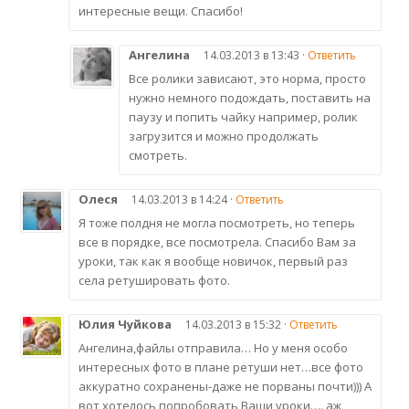
интересные вещи. Спасибо!
Ангелина
14.03.2013 в 13:43 ·
Ответить
Все ролики зависают, это норма, просто
нужно немного подождать, поставить на
паузу и попить чайку например, ролик
загрузится и можно продолжать
смотреть.
Олеся
14.03.2013 в 14:24 ·
Ответить
Я тоже полдня не могла посмотреть, но теперь
все в порядке, все посмотрела. Спасибо Вам за
уроки, так как я вообще новичок, первый раз
села ретушировать фото.
Юлия Чуйкова
14.03.2013 в 15:32 ·
Ответить
Ангелина,файлы отправила… Но у меня особо
интересных фото в плане ретуши нет…все фото
аккуратно сохранены-даже не порваны почти))) А
вот хотелось попробовать Ваши уроки…. аж