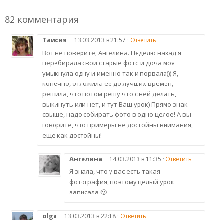
82 комментария
Таисия
13.03.2013 в 21:57 ·
Ответить
Вот не поверите, Ангелина. Неделю назад я
перебирала свои старые фото и доча моя
умыкнула одну и именно так и порвала))) Я,
конечно, отложила ее до лучших времен,
решила, что потом решу что с ней делать,
выкинуть или нет, и тут Ваш урок) Прямо знак
свыше, надо собирать фото в одно целое! А вы
говорите, что примеры не достойны внимания,
еще как достойны!
Ангелина
14.03.2013 в 11:35 ·
Ответить
Я знала, что у вас есть такая
фотография, поэтому целый урок
записала 🙂
olga
13.03.2013 в 22:18 ·
Ответить