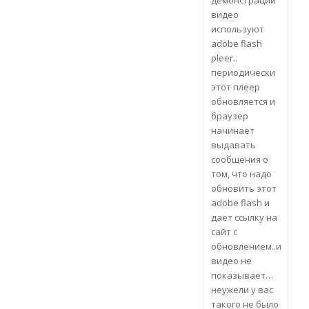
демонстрации
видео
используют
adobe flash
pleer..
периодически
этот плеер
обновляется и
браузер
начинает
выдавать
сообщения о
том, что надо
обновить этот
adobe flash и
дает ссылку на
сайт с
обновлением..и
видео не
показывает…
неужели у вас
такого не было