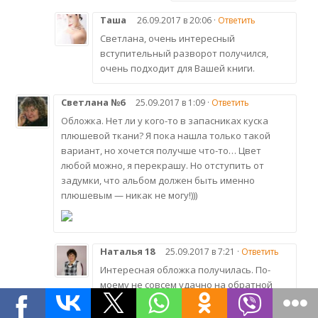
Таша
26.09.2017 в 20:06 ·
Ответить
Светлана, очень интересный
вступительный разворот получился,
очень подходит для Вашей книги.
Светлана №6
25.09.2017 в 1:09 ·
Ответить
Обложка. Нет ли у кого-то в запасниках куска
плюшевой ткани? Я пока нашла только такой
вариант, но хочется получше что-то… Цвет
любой можно, я перекрашу. Но отступить от
задумки, что альбом должен быть именно
плюшевым — никак не могу!)))
Наталья 18
25.09.2017 в 7:21 ·
Ответить
Интересная обложка получилась. По-
моему не совсем удачно на обратной
стороне обложки расположена салфетка
и надпись. Может к центру подвинуть…