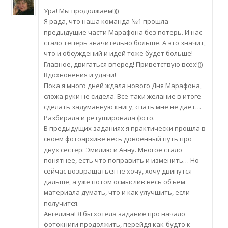
Ура! Мы продолжаем!)))
Я рада, что наша команда №1 прошла
предыдущие части Марафона без потерь. И нас
стало теперь значительно больше. А это значит,
что и обсуждений и идей тоже будет больше!
Главное, двигаться вперед! Приветствую всех!)))
Вдохновения и удачи!
Пока я много дней ждала нового Дня Марафона,
сложа руки не сидела. Все-таки желание в итоге
сделать задуманную книгу, спать мне не дает…
Разбирала и ретушировала фото.
В предыдущих заданиях я практически прошла в
своем фотоархиве весь довоенный путь про
двух сестер: Эмилию и Анну. Многое стало
понятнее, есть что поправить и изменить… Но
сейчас возвращаться не хочу, хочу двинутся
дальше, а уже потом осмыслив весь объем
материала думать, что и как улучшить, если
получится.
Ангелина! Я бы хотела задание про начало
фотокниги продолжить, перейдя как-будто к