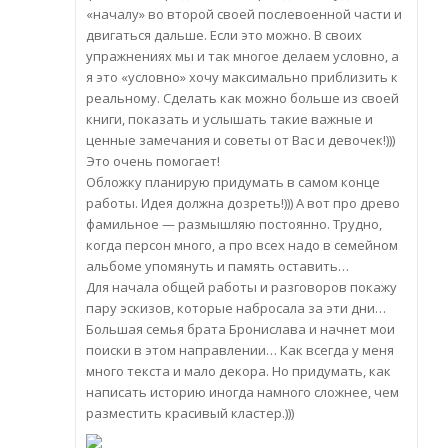
«началу» во второй своей послевоенной части и
двигаться дальше. Если это можно. В своих
упражнениях мы и так многое делаем условно, а
я это «условно» хочу максимально приблизить к
реальному. Сделать как можно больше из своей
книги, показать и услышать такие важные и
ценные замечания и советы от Вас и девочек!)))
Это очень помогает!
Обложку планирую придумать в самом конце
работы. Идея должна дозреть!))) А вот про древо
фамильное — размышляю постоянно. Трудно,
когда персон много, а про всех надо в семейном
альбоме упомянуть и память оставить…
Для начала общей работы и разговоров покажу
пару эскизов, которые набросала за эти дни…
Большая семья брата Бронислава и начнет мои
поиски в этом направлении… Как всегда у меня
много текста и мало декора. Но придумать, как
написать историю иногда намного сложнее, чем
разместить красивый кластер.)))