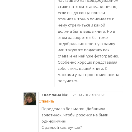
настаиваю на псевдобумажном
стиле на этом этапе… конечно,
если вы до конца поняли
отличия и точно понимаете к
чему стремиться и какой
должна быть ваша книга. Но в
этом развороте я бы тоже
подобрала интересную рамку
или такую же подложку как
слева и на ней уже фотографию.
Особенно хорошо представляя
себе стиль вашей книги. С
масками у вас просто мишанина
получится…
Светлана №6
25.09.2017 в 16:09 ·
Ответить
Переделала без маски. Добавила
золотинок, чтобы розочки не были
одинокими)))
С рамкой как, лучше?