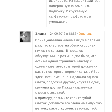
выбивается из Вашей палитры,
наверно нужно заменить
подложку. И кружевную
салфеточку под фото я бы
уменьшила.
Элина
24.09.2017 в 18:12 ·
Ответить
Ирина ,Ангелина имела в виду в первый
раз, что кластеры на обеих сторонах
ничем не связаны. В прошлом
обсуждении не раз и не два было, что
если на одной страничке кластер с
одними цветами, то второй должен их
как-то повторять, перекликаться. У Вас
здесь все намешано. Подложка одного
цвета, подложка другого, кружева одни,
кружева другие. Каждая страничка
спорит с соседкой.
К примеру, возьмите свой голубой
цветок, добавьте его слева на выпуклую
веточку как-то, кусочек веточки, чтоб