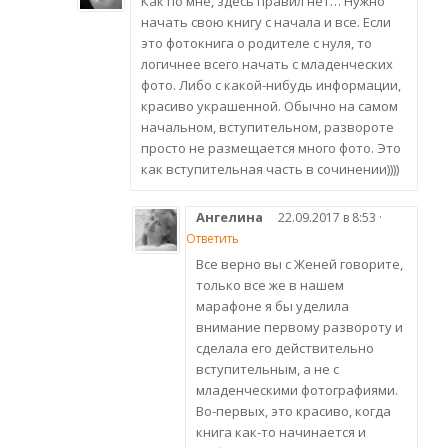
Как по мне, здесь правил нет… Нужно
начать свою книгу с начала и все. Если
это фотокнига о родителе с нуля, то
логичнее всего начать с младенческих
фото. Либо с какой-нибудь информации,
красиво украшенной. Обычно на самом
начальном, вступительном, развороте
просто не размещается много фото. Это
как вступительная часть в сочинении))))
Ангелина
22.09.2017 в 8:53 ·
Ответить
Все верно вы с Женей говорите,
только все же в нашем
марафоне я бы уделила
внимание первому развороту и
сделала его действительно
вступительным, а не с
младенческими фотографиями.
Во-первых, это красиво, когда
книга как-то начинается и