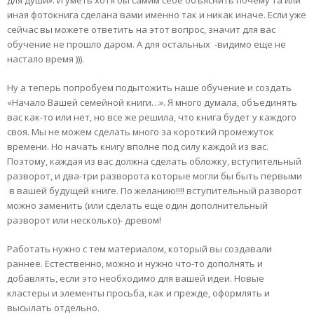
для души». И уметь хотя бы самим себе объяснить почему та или
иная фотокнига сделана вами именно так и никак иначе. Если уже
сейчас вы можете ответить на этот вопрос, значит для вас
обучение не прошло даром. А для остальных -видимо еще не
настало время ))).
Ну а теперь попробуем подытожить наше обучение и создать
«Начало Вашей семейной книги…». Я много думала, объединять
вас как-то или нет, но все же решила, что книга будет у каждого
своя. Мы не можем сделать много за короткий промежуток
времени. Но начать книгу вполне под силу каждой из вас.
Поэтому, каждая из вас должна сделать обложку, вступительный
разворот, и два-три разворота которые могли бы быть первыми
в вашей будущей книге. По желанию!!!! вступительный разворот
можно заменить (или сделать еще один дополнительный
разворот или несколько)- древом!
Работать нужно с тем материалом, который вы создавали
раннее. Естественно, можно и нужно что-то дополнять и
добавлять, если это необходимо для вашей идеи. Новые
кластеры и элементы просьба, как и прежде, оформлять и
высылать отдельно.