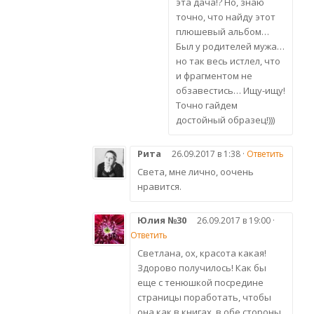
эта дача!? Но, знаю
точно, что найду этот
плюшевый альбом…
Был у родителей мужа…
но так весь истлел, что
и фрагментом не
обзавестись… Ищу-ищу!
Точно гайдем
достойный образец!)))
Рита
26.09.2017 в 1:38 ·
Ответить
Света, мне лично, оочень
нравится.
Юлия №30
26.09.2017 в 19:00 ·
Ответить
Светлана, ох, красота какая!
Здорово получилось! Как бы
еще с тенюшкой посредине
страницы поработать, чтобы
она как в книгах, в обе стороны