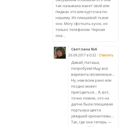
так называла жакет свой или
пиджак это или курточка по-
нашему. Из плюшевой ткани
оно. Могу сфоткать кусок, но
только телефоном. Черная
она…
Светлана №6
26.09.2017 в 0:32 ·
Ответить
Давай, Наташа,
попробуем! Ищу все
варианты возможные…
Ну, нам всем рано или
поздно может
пригодиться… Я, вот,
точно помню, что на
дапче была плюшевая
портьера цвета
увядшей хризантемы…
Так, где она теперь —