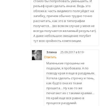
стоило бы попробовать уменьшить. И
рельеф края сделать иначе. Ведь это
обложка: часть видимого поля уйдет на
загибку, причем обычно трудно точно
рассчитать, как это в типографии
получится… (во всяком случае у меня не
всегда получается желаемый результат).
А даже небольшое смещение погубит
тут всю сройность композиции.
Элина
25.09.2017 в 8:19 ·
Ответить
Маленькие горошины не
подошли, я пробовала. А по
поводу края я еще в раздумьях.
Хотела сделать строчку и тень,
как-будто она из ткани
прошита… Ну как-то же
печатают их с такими краями…
Но край еще все равно в
процессе раздумий.