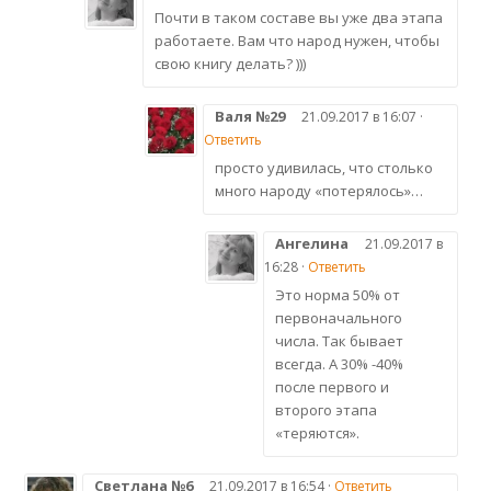
Почти в таком составе вы уже два этапа
работаете. Вам что народ нужен, чтобы
свою книгу делать? )))
Валя №29
21.09.2017 в 16:07 ·
Ответить
просто удивилась, что столько
много народу «потерялось»…
Ангелина
21.09.2017 в
16:28 ·
Ответить
Это норма 50% от
первоначального
числа. Так бывает
всегда. А 30% -40%
после первого и
второго этапа
«теряются».
Светлана №6
21.09.2017 в 16:54 ·
Ответить