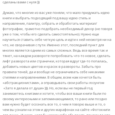
сделаны вами с нуля )))
Думаю, что многие из вас уже поняли, что мало придумать идею
книги и выбрать подходящий под вашу идею стиль и
направление, палитру, собрать и обработать материал/
фотографии, грамотно подобрать необходимый декор (не говоря
уже о том, чтобы его сделать самостоятельно). Нужно еще
научиться ставить себе четкую цель и идти к ней несмотря ни на
что, не сворачивая с пути. Именно этот, последний пункт для
многих является одним из самых сложных. Ведь все время так и
тянет, на каждом развороте попробовать что-то новое, сделать
лифт разворота или странички, которая вдруг где-то попалась,
добавить новых цветов и красок в развороты. Забыть про
правила теней, да и вообще не ограничивать себе никакими
стилями и направлениями. В общем, всем нам хочется быть
«абстракционистами», а оправдывать свои работы лозунгом
«Зато я делала от души» )))). Но, если вы не первый год
занимаетесь книгами и хотите, чтобы все ваши книги были по
своему интересными и запоминающимися, то рано или поздно
вам нужно будет осознать все то, о чем я говорю выше и то, о
чем вы узнали на этом и других марафонах на сайте «Фотокниги