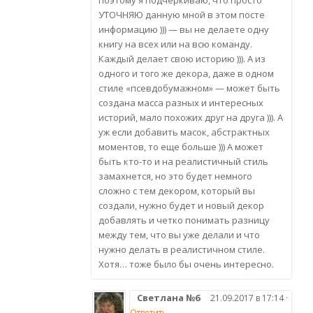
УТОЧНЯЮ данную мной в этом посте
информацию ))) — вы не делаете одну
книгу на всех или на всю команду.
Каждый делает свою историю ))). А из
одного и того же декора, даже в одном
стиле «псевдобумажном» — может быть
создана масса разных и интересных
историй, мало похожих друг на друга ))). А
уж если добавить масок, абстрактных
моментов, то еще больше ))) А может
быть кто-то и на реалистичный стиль
замахнется, но это будет немного
сложно с тем декором, который вы
создали, нужно будет и новый декор
добавлять и четко понимать разницу
между тем, что вы уже делали и что
нужно делать в реалистичном стиле.
Хотя… тоже было бы очень интересно.
Светлана №6
21.09.2017 в 17:14 ·
Ответить