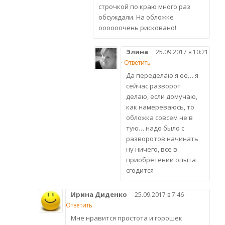
строчкой по краю много раз
обсуждали. На обложке
оооооочень рисковано!
Элина
25.09.2017 в 10:21
·
Ответить
Да переделаю я ее… я
сейчас разворот
делаю, если домучаю,
как намереваюсь, то
обложка совсем не в
тую… надо было с
разворотов начинать
ну ничего, все в
приобретении опыта
сгодится
Ирина Диденко
25.09.2017 в 7:46 ·
Ответить
Мне нравится простота и горошек