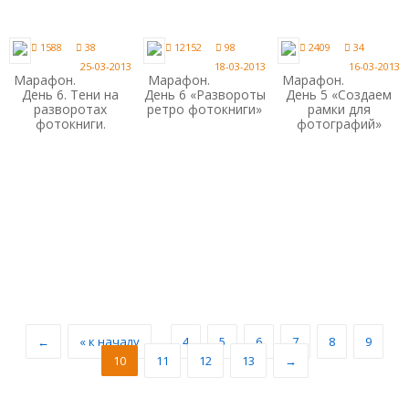
1588
38
12152
98
2409
34
25-03-2013
18-03-2013
16-03-2013
Марафон.
Марафон.
Марафон.
День 6. Тени на
День 6 «Развороты
День 5 «Создаем
разворотах
ретро фотокниги»
рамки для
фотокниги.
фотографий»
←
« к началу
…
4
5
6
7
8
9
10
11
12
13
→