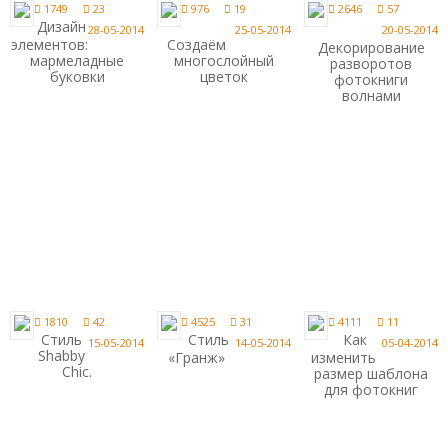
1749
23
976
19
2646
57
Дизайн
28-05-2014
25-05-2014
20-05-2014
элементов:
Создаём
Декорирование
мармеладные
многослойный
разворотов
буковки
цветок
фотокниги
волнами
1810
42
4525
31
4111
11
Стиль
Стиль
Как
15-05-2014
14-05-2014
05-04-2014
Shabby
«Гранж»
изменить
Chic.
размер шаблона
для фотокниг