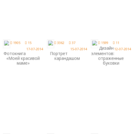
1905
15
3362
37
1599
11
Дизайн
17-07-2014
15-07-2014
12-07-2014
Фотокнига
Портрет
элементов:
«Моей красивой
карандашом
отраженные
маме»
буковки