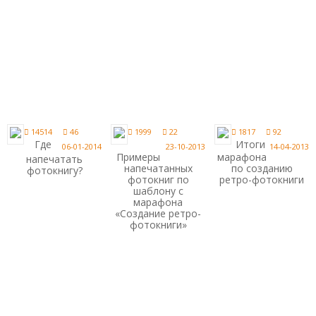
14514
46
1999
22
1817
92
Где
Итоги
06-01-2014
23-10-2013
14-04-2013
Примеры
марафона
напечатать
напечатанных
по созданию
фотокнигу?
фотокниг по
ретро-фотокниги
шаблону с
марафона
«Создание ретро-
фотокниги»