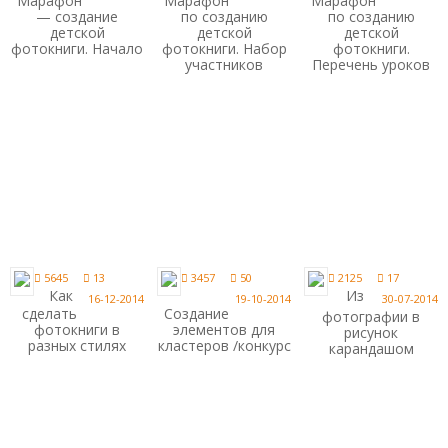
Марафон
Марафон
Марафон
— создание
по созданию
по созданию
детской
детской
детской
фотокниги. Начало
фотокниги. Набор
фотокниги.
участников
Перечень уроков
5645
13
3457
50
2125
17
Как
Из
16-12-2014
19-10-2014
30-07-2014
сделать
Создание
фотографии в
фотокниги в
элементов для
рисунок
разных стилях
кластеров /конкурс
карандашом