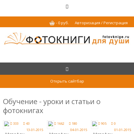
-
0
р
уб.
Авторизация / Регистрация
Открыть сайтбар
Обучение - уроки и статьи о
фотокнигах
333
43
1662
180
905
0
13-01-2015
04-01-2015
01-01-2015