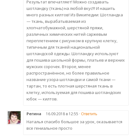
Результат впечатляет! Можно создавать
шотландку (ткань) на любой вкус!!! И нашить
много разных килтов! Из Википедии: Шотландка
— ткань, вырабатываемая из
хлопчатобумажной, шерстяной пряжи,
различных химических нитей саржевым
переплетением с рисунком в крупную клетку,
типичным для тканей национальной
шотландской одежды. Шотландку используют
для пошива школьной формы, платьев и верхних
мужских сорочек. Второе, менее
распространённое, но более правильное
название узора шотландки и самой ткани —
тартан, то есть плотная шерстяная ткань в
клетку, используемая для пошива шотландских
юбок — килтов.
Регина
16.09.2018 в 12:55 ·
Ответить
Наталья спасибо большое за урок, оказывается
все гениальное просто