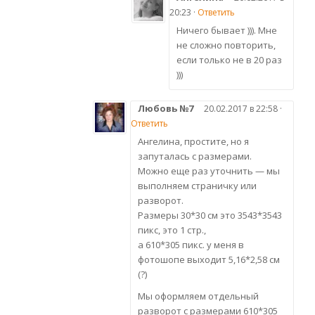
20:23 ·
Ответить
Ничего бывает ))). Мне
не сложно повторить,
если только не в 20 раз
)))
Любовь №7
20.02.2017 в 22:58 ·
Ответить
Ангелина, простите, но я
запуталась с размерами.
Можно еще раз уточнить — мы
выполняем страничку или
разворот.
Размеры 30*30 см это 3543*3543
пикс, это 1 стр.,
а 610*305 пикс. у меня в
фотошопе выходит 5,16*2,58 см
(?)
Мы оформляем отдельный
разворот с размерами 610*305