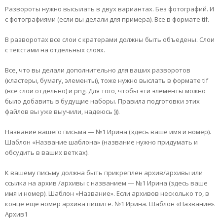
Развороты нужно высылать в двух вариантах. Без фотографий. И
с фотографиями (если вы делали для примера). Все в формате tif.
В разворотах все слои с кратерами должны быть объедены. Слои
с текстами на отдельных слоях.
Все, что вы делали дополнительно для ваших разворотов
(кластеры, бумагу, элементы), тоже нужно выслать в формате tif
(все слои отдельно) и png. Для того, чтобы эти элементы можно
было добавить в будущие наборы. Правила подготовки этих
файлов вы уже выучили, надеюсь ))).
Название вашего письма — №1 Ирина (здесь ваше имя и номер).
Шаблон «Название шаблона» (название нужно придумать и
обсудить в ваших ветках).
К вашему письму должна быть прикреплен архив/архивы или
ссылка на архив /архивы с названием — №1 Ирина (здесь ваше
имя и номер). Шаблон «Название». Если архивов несколько то, в
конце еще номер архива пишите. №1 Ирина. Шаблон «Название».
Архив1