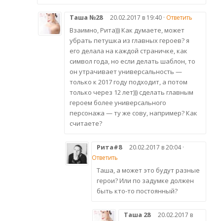
Таша №28
20.02.2017 в 19:40 ·
Ответить
Взаимно, Рита))) Как думаете, может
убрать петушка из главных героев? я
его делала на каждой страничке, как
символ года, но если делать шаблон, то
он утрачивает универсальность —
только к 2017 году подходит, а потом
только через 12 лет))) сделать главным
героем более универсального
персонажа — ту же сову, например? Как
считаете?
Рита#8
20.02.2017 в 20:04 ·
Ответить
Таша, а может это будут разные
герои? Или по задумке должен
быть кто-то постоянный?
Таша 28
20.02.2017 в