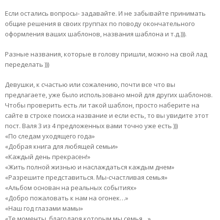
Если остались вопросы- задавайте. И не забывайте принимать
общие решения в своих группах по поводу окончательного
оформления ваших шаблонов, названия шаблона и т.д.))).
Разные названия, которые в голову пришли, можно на свой лад
переделать )))
Девушки, к счастью или сожалению, почти все что вы
предлагаете, уже было использовано мной для других шаблонов.
Чтобы проверить есть ли такой шаблон, просто наберите на
сайте в строке поиска название и если есть, то вы увидите этот
пост. Валя 3 из 4 предложенных вами точно уже есть )))
«По следам уходящего года»
«Добрая книга для любящей семьи»
«Каждый день прекрасен!»
«Жить полной жизнью и наслаждаться каждым днем»
«Разрешите представиться. Мы-счастливая семья»
«Альбом основан на реальных событиях»
«Добро пожаловать к нам на огонек…»
«Наш год глазами мамы»
«Те моменты, благодаря которым мы семья…»