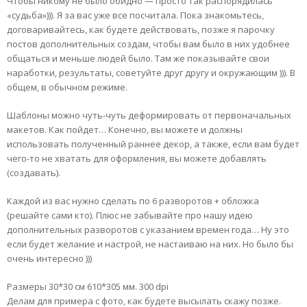
Чтобы никому не было обидно — просто так распорядилась
«судьба»))). Я за вас уже все посчитала. Пока знакомьтесь,
договаривайтесь, как будете действовать, позже я парочку
постов дополнительных создам, чтобы вам было в них удобнее
общаться и меньше людей было. Там же показывайте свои
наработки, результаты, советуйте друг другу и окружающим ))). В
общем, в обычном режиме.
Шаблоны можно чуть-чуть деформировать от первоначальных
макетов. Как пойдет… Конечно, вы можете и должны
использовать полученный раннее декор, а также, если вам будет
чего-то не хватать для оформления, вы можете добавлять
(создавать).
Каждой из вас нужно сделать по 6 разворотов + обложка
(решайте сами кто). Плюс не забывайте про нашу идею
дополнительных разворотов с указанием времен года… Ну это
если будет желание и настрой, не настаиваю на них. Но было бы
очень интересно )))
Размеры 30*30 см 610*305 мм. 300 dpi
Делам для примера с фото, как будете высылать скажу позже.