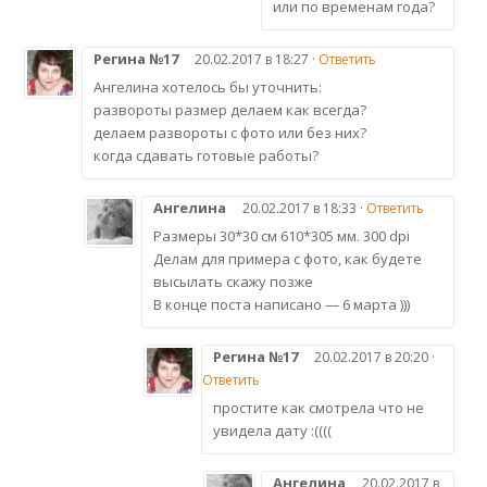
или по временам года?
Регина №17
20.02.2017 в 18:27 ·
Ответить
Ангелина хотелось бы уточнить:
развороты размер делаем как всегда?
делаем развороты с фото или без них?
когда сдавать готовые работы?
Ангелина
20.02.2017 в 18:33 ·
Ответить
Размеры 30*30 см 610*305 мм. 300 dpi
Делам для примера с фото, как будете
высылать скажу позже
В конце поста написано — 6 марта )))
Регина №17
20.02.2017 в 20:20 ·
Ответить
простите как смотрела что не
увидела дату :((((
Ангелина
20.02.2017 в