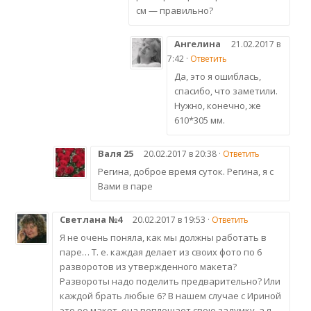
см — правильно?
Ангелина
21.02.2017 в
7:42 ·
Ответить
Да, это я ошиблась,
спасибо, что заметили.
Нужно, конечно, же
610*305 мм.
Валя 25
20.02.2017 в 20:38 ·
Ответить
Регина, доброе время суток. Регина, я с
Вами в паре
Светлана №4
20.02.2017 в 19:53 ·
Ответить
Я не очень поняла, как мы должны работать в
паре… Т. е. каждая делает из своих фото по 6
разворотов из утвержденного макета?
Развороты надо поделить предварительно? Или
каждой брать любые 6? В нашем случае с Ириной
это ее макет, она воплощает свою задумку, а я