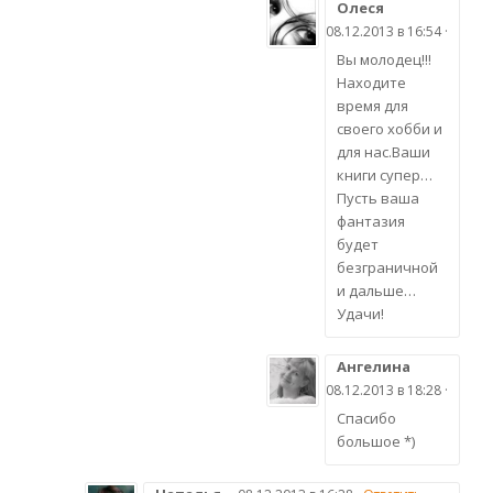
Олеся
08.12.2013 в 16:54 ·
Вы молодец!!!
Находите
время для
своего хобби и
для нас.Ваши
книги супер…
Пусть ваша
фантазия
будет
безграничной
и дальше…
Удачи!
Ангелина
08.12.2013 в 18:28 ·
Спасибо
большое *)