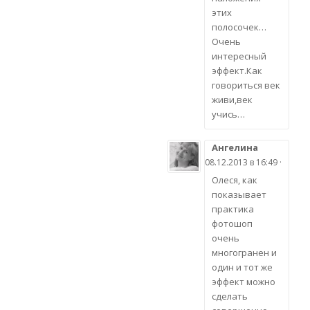
этих
полосочек…
Очень
интересный
эффект.Как
говориться век
живи,век
учись…
Ангелина
08.12.2013 в 16:49 ·
Олеся, как
показывает
практика
фотошоп
очень
многогранен и
один и тот же
эффект можно
сделать