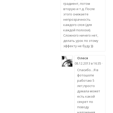
градиент, потом
вторую и т.д. После
этого снижаете
непрозрачность
каждого слоя (для
каждой полоски).
Сложного ничего нет,
делать урок по этому
эффекту не буду )))
Олеся
08.12.2013 в 16:35 ·
Спасибо…Я в
фотошопе
работаю 5
лет,просто
думала может
есть какой
секрет по
поводу
наложения