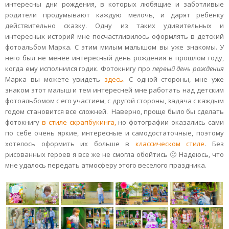
интересны дни рождения, в которых любящие и заботливые
родители продумывают каждую мелочь, и дарят ребенку
действительно сказку. Одну из таких удивительных и
интересных историй мне посчастливилось оформлять в детский
фотоальбом Марка. С этим милым малышом вы уже знакомы. У
него был не менее интересный день рождения в прошлом году,
когда ему исполнился годик. Фотокнигу про
первый день рождения
Марка вы можете увидеть
здесь
. С одной стороны, мне уже
знаком этот малыш и тем интересней мне работать над детским
фотоальбомом с его участием, с другой стороны, задача с каждым
годом становится все сложней. Наверно, проще было бы сделать
фотокнигу
в стиле скрапбукинга,
но фотографии оказались сами
по себе очень яркие, интересные и самодостаточные, поэтому
хотелось оформить их больше в
классическом стиле
. Без
рисованных героев я все же не смогла обойтись 🙂 Надеюсь, что
мне удалось передать атмосферу этого веселого праздника.