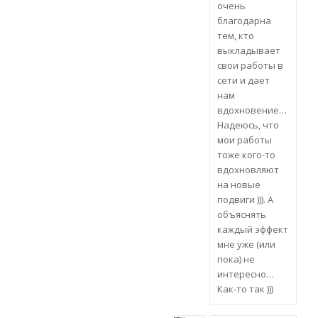
очень
благодарна
тем, кто
выкладывает
свои работы в
сети и дает
нам
вдохновение…
Надеюсь, что
мои работы
тоже кого-то
вдохновляют
на новые
подвиги ))). А
объяснять
каждый эффект
мне уже (или
пока) не
интересно…
Как-то так )))