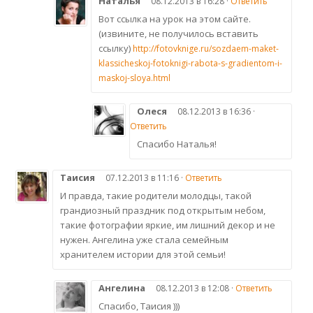
Наталья
08.12.2013 в 16:28 ·
Ответить
Вот ссылка на урок на этом сайте.
(извините, не получилось вставить
ссылку)
http://fotovknige.ru/sozdaem-maket-
klassicheskoj-fotoknigi-rabota-s-gradientom-i-
maskoj-sloya.html
Олеся
08.12.2013 в 16:36 ·
Ответить
Спасибо Наталья!
Таисия
07.12.2013 в 11:16 ·
Ответить
И правда, такие родители молодцы, такой
грандиозный праздник под открытым небом,
такие фотографии яркие, им лишний декор и не
нужен. Ангелина уже стала семейным
хранителем истории для этой семьи!
Ангелина
08.12.2013 в 12:08 ·
Ответить
Спасибо, Таисия )))