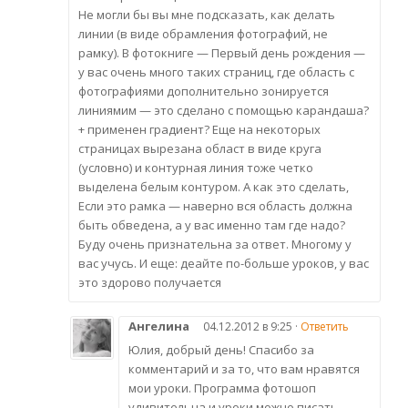
Не могли бы вы мне подсказать, как делать
линии (в виде обрамления фотографий, не
рамку). В фотокниге — Первый день рождения —
у вас очень много таких страниц, где область с
фотографиями дополнительно зонируется
линиямим — это сделано с помощью карандаша?
+ применен градиент? Еще на некоторых
страницах вырезана област в виде круга
(условно) и контурная линия тоже четко
выделена белым контуром. А как это сделать,
Если это рамка — наверно вся область должна
быть обведена, а у вас именно там где надо?
Буду очень признательна за ответ. Многому у
вас учусь. И еще: деайте по-больше уроков, у вас
это здорово получается
Ангелина
04.12.2012 в 9:25 ·
Ответить
Юлия, добрый день! Спасибо за
комментарий и за то, что вам нравятся
мои уроки. Программа фотошоп
удивительна и уроки можно писать