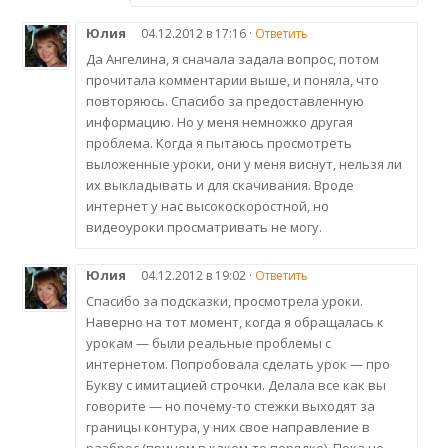
Юлия
04.12.2012 в 17:16 ·
Ответить
Да Ангелина, я сначала задала вопрос, потом
прочитала комментарии выше, и поняла, что
повторяюсь. Спасибо за предоставленную
информацию. Но у меня немножко другая
проблема. Когда я пытаюсь просмотреть
выложенные уроки, они у меня виснут, нельзя ли
их выкладывать и для скачивания. Вроде
интернет у нас высокоскоростной, но
видеоуроки просматривать не могу.
Юлия
04.12.2012 в 19:02 ·
Ответить
Спасибо за подсказки, просмотрела уроки.
Наверно на тот момент, когда я обращалась к
урокам — были реальные проблемы с
интернетом. Попробовала сделать урок — про
Букву с имитацией строчки. Делала все как вы
говорите — но почему-то стежки выходят за
границы контура, у них свое направление в
разброс (причем в каком-то порядке). Пока не