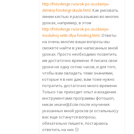
http://fotovknige.ru/urok-po-sozdaniyu-
. Как рисовать
detskoj-fotoknigi-skazki.html
линии кистью я рассказываю во многих
уроках, например, в этом
http://fotovknige.ru/urok-po-sozdaniyu-
. Ответы
modulnoj-setki-dlya-fotoknig.html
на очень многие ваши вопросы вы
сможете найти в уже написанных мной
уроках. Просто необходимо посвятить
им достаточно времени. Я писала свои
уроки не одну сотню часов, и для того,
чтобы вам овладеть теми знаниями,
которые я в них даю, вам тоже нужно
потратить достаточно много времени.
Только так приходит опыт и владение
инструментами программы фотошоп,
никак иначе))).Если после изучения
указанных мной уроков (и остальных) у
вас еще останутся вопросы,
обязательно пишите, постараюсь
ответить на них 🙂