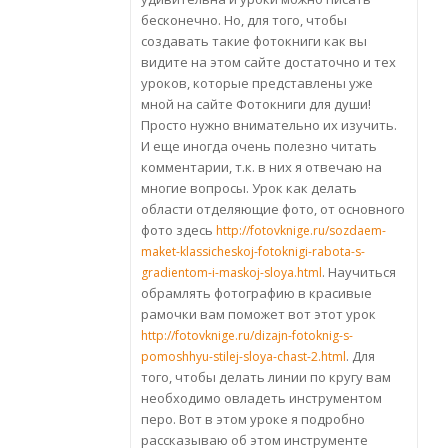
бесконечно. Но, для того, чтобы
создавать такие фотокниги как вы
видите на этом сайте достаточно и тех
уроков, которые представлены уже
мной на сайте Фотокниги для души!
Просто нужно внимательно их изучить.
И еще иногда очень полезно читать
комментарии, т.к. в них я отвечаю на
многие вопросы. Урок как делать
области отделяющие фото, от основного
фото здесь
http://fotovknige.ru/sozdaem-
maket-klassicheskoj-fotoknigi-rabota-s-
. Научиться
gradientom-i-maskoj-sloya.html
обрамлять фотографию в красивые
рамочки вам поможет вот этот урок
http://fotovknige.ru/dizajn-fotoknig-s-
. Для
pomoshhyu-stilej-sloya-chast-2.html
того, чтобы делать линии по кругу вам
необходимо овладеть инструментом
перо. Вот в этом уроке я подробно
рассказываю об этом инструменте